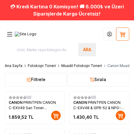
💳 Kredi Kartına 0 Komisyon! 🚚 6.000₺ ve Üzeri
Siparişlerde Kargo Ücretsiz!
Hesabım
Sepet
ARA
Ana Sayfa
Fotokopi Toneri
Muadil Fotokopi Toneri
Canon Muadil F
Filtrele
Sırala
(0)
(0)
CANON
PRINTPEN CANON
CANON
PRINTPEN CANON
C-EXV49 Sarı Toner
C-EXV48 & GPR-52 & NPG-
(463Gr.19K)
66 Siyah Fotokopi Toneri
1.859,52
TL
1.430,40
TL
(310Gr16.5k)