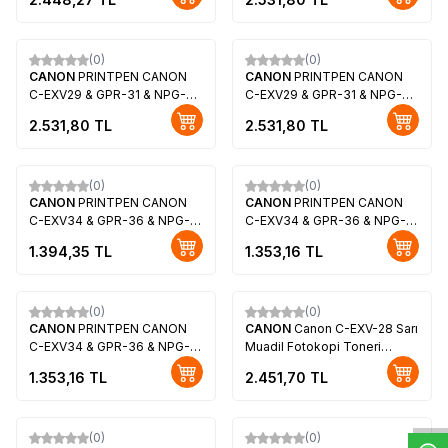
(740Gr36k)
(484Gr27k)
(0)
(0)
CANON
PRINTPEN CANON
CANON
PRINTPEN CANON
C-EXV29 & GPR-31 & NPG-46
C-EXV29 & GPR-31 & NPG-46
Kırmızı Fotokopi Toneri
Sarı Fotokopi Toneri
2.531,80
TL
2.531,80
TL
(484Gr27k)
(484Gr27k)
(0)
(0)
CANON
PRINTPEN CANON
CANON
PRINTPEN CANON
C-EXV34 & GPR-36 & NPG-
C-EXV34 & GPR-36 & NPG-
52 Siyah Fotokopi Toneri
52 Mavi Fotkopi Toneri
1.394,35
TL
1.353,16
TL
(390Gr23k)
(260Gr19k)
(0)
(0)
CANON
PRINTPEN CANON
CANON
Canon C-EXV-28 Sarı
C-EXV34 & GPR-36 & NPG-
Muadil Fotokopi Toneri
W
h
t
s
a
p
p
D
e
s
e
H
a
t
t
52 Kırmızı Fotokopi Toneri
(2801B002)
1.353,16
TL
2.451,70
TL
(260Gr19k)
(0)
(0)