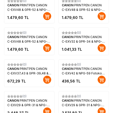
(0)
(0)
CANON
PRINTPEN CANON
CANON
PRINTPEN CANON
C-EXV48 & GPR-52 & NPG-
C-EXV48 & GPR-52 & NPG-
66 Mavi Fotokopi Toneri
66 Kırmızı Fotokopi Toneri
1.479,60
TL
1.479,60
TL
(190Gr11.5k)
(190Gr11.5k)
(0)
(0)
CANON
PRINTPEN CANON
CANON
PRINTPEN CANON
C-EXV48 & GPR-52 & NPG-
C-EXV32 & GPR-34 & NPG-
66 Sarı Fotokopi Toneri
50 Fotokopi Toneri
1.479,60
TL
1.041,33
TL
(190Gr11.5k)
(900Gr19,4k)
(0)
(0)
CANON
PRINTPEN CANON
CANON
PRINTPEN CANON
C-EXV37,43 & GPR-39,48 &
C-EXV42 & NPG-59 Fotokopi
NPG-55,61 Fotokopi Toneri
Toneri (486Gr10k)
672,29
TL
436,56
TL
(580Gr15,1k)
(0)
(0)
CANON
PRINTPEN CANON
CANON
PRINTPEN CANON
C-EXV29 & GPR-31 & NPG-46
C-EXV29 & GPR-31 & NPG-46
Siyah Fotokopi Toneri
Mavi Fotokopi Toneri
2.448,27
TL
2.531,80
TL