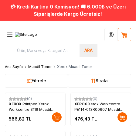
💳 Kredi Kartına 0 Komisyon! 🚚 6.000₺ ve Üzeri
Siparişlerde Kargo Ücretsiz!
Hesabım
Sepet
ARA
Ana Sayfa
Muadil Toner
Xerox Muadil Toner
Filtrele
Sırala
(0)
(0)
XEROX
Printpen Xerox
XEROX
Xerox Workcentre
Workcentre 3119 Muadil
PE114-013R00607 Muadil
Toner (013R00625)
Toner
586,82
TL
476,43
TL