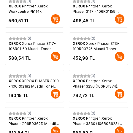
(0)
(0)
XEROX
Printpen Xerox
XEROX
Printpen Xerox
Workcentre PE114-
Phaser 3117 - 106R01159
013R00607 Toner
Muadil Toner
560,51
TL
496,45
TL
(0)
(0)
XEROX
Xerox Phaser 3117-
XEROX
Xerox Phaser 3115-
106R01159 Muadil Toner
109R00725 Muadil Toner
588,54
TL
452,98
TL
(0)
(0)
XEROX
XEROX PHASER 3010
XEROX
Printpen Xerox
- 106R02182 Muadil Toner
Phaser 3250 (106R01374)
Yüksek Kapasite
Muadil Toner
160,15
TL
792,72
TL
(0)
(0)
XEROX
Printpen Xerox
XEROX
Printpen Xerox
Phaser (106R03621) Muadil
Phaser 3330 (106R03623)
Toner
Muadil Toner
610,84
TL
586,82
TL