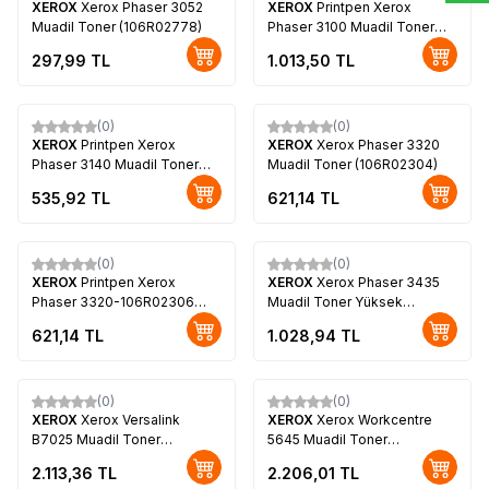
XEROX
Xerox Phaser 3052
XEROX
Printpen Xerox
Muadil Toner (106R02778)
Phaser 3100 Muadil Toner
(106R01379)
297,99
TL
1.013,50
TL
(0)
(0)
XEROX
Printpen Xerox
XEROX
Xerox Phaser 3320
Phaser 3140 Muadil Toner
Muadil Toner (106R02304)
(108R00909)
535,92
TL
621,14
TL
(0)
(0)
XEROX
Printpen Xerox
XEROX
Xerox Phaser 3435
Phaser 3320-106R02306
Muadil Toner Yüksek
Toner Yüksek Kapasite
Kapasite (106R01415)
621,14
TL
1.028,94
TL
(0)
(0)
XEROX
Xerox Versalink
XEROX
Xerox Workcentre
B7025 Muadil Toner
5645 Muadil Toner
(106R03396)
(006R01046)
2.113,36
TL
2.206,01
TL