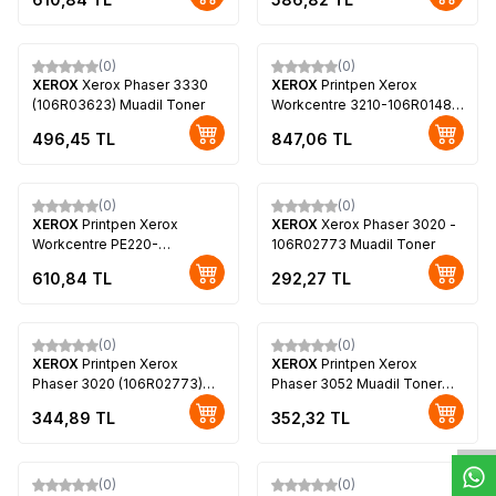
(0)
(0)
XEROX
Xerox Phaser 3330
XEROX
Printpen Xerox
(106R03623) Muadil Toner
Workcentre 3210-106R01487
Toner Yüksek Kapasiteli
496,45
TL
847,06
TL
(0)
(0)
XEROX
Printpen Xerox
XEROX
Xerox Phaser 3020 -
Workcentre PE220-
106R02773 Muadil Toner
013R00621 Toner
610,84
TL
292,27
TL
(0)
(0)
XEROX
Printpen Xerox
XEROX
Printpen Xerox
W
h
t
s
a
p
p
D
e
s
e
H
a
t
t
Phaser 3020 (106R02773)
Phaser 3052 Muadil Toner
Muadil Toner
(106R02778)
344,89
TL
352,32
TL
(0)
(0)