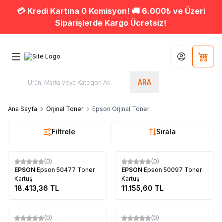
💳 Kredi Kartına 0 Komisyon! 🚚 6.000₺ ve Üzeri
Siparişlerde Kargo Ücretsiz!
Hesabım
Sepet
ARA
Ana Sayfa
Orjinal Toner
Epson Orjinal Toner
Filtrele
Sırala
Tükendi
Tükendi
(0)
(0)
EPSON
Epson 50477 Toner
EPSON
Epson 50097 Toner
Kartuş
Kartuş
18.413,36
TL
11.155,60
TL
Tükendi
Tükendi
(0)
(0)