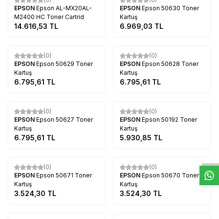
EPSON
Epson AL-MX20AL-
EPSON
Epson 50630 Toner
M2400 HC Toner Cartrid
Kartuş
14.616,53
TL
6.969,03
TL
Tükendi
Tükendi
(0)
(0)
EPSON
Epson 50629 Toner
EPSON
Epson 50628 Toner
Kartuş
Kartuş
6.795,61
TL
6.795,61
TL
Tükendi
Tükendi
(0)
(0)
EPSON
Epson 50627 Toner
EPSON
Epson 50192 Toner
Kartuş
Kartuş
W
h
t
s
a
p
p
D
e
s
e
H
a
t
t
6.795,61
TL
5.930,85
TL
Tükendi
Tükendi
(0)
(0)
EPSON
Epson 50671 Toner
EPSON
Epson 50670 Toner
Kartuş
Kartuş
3.524,30
TL
3.524,30
TL
Tükendi
Tükendi