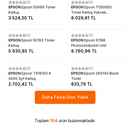
(0)
(0)
EPSON
Epson 50669 Toner
EPSON
Epson T050650
Kartuş
Toner Kartuş Yüksek
3.524,30
TL
Kapasite
8.029,61
TL
Tükendi
Tükendi
(0)
(0)
EPSON
Epson 50193 Toner
EPSON
Epson 51198
Kartuş
Photoconductor Unit
5.930,85
TL
8.760,96
TL
Tükendi
Tükendi
(0)
(0)
EPSON
Epson T616100 K
EPSON
Epson 260140 Black
4000 Syf Kartuş
Toner
2.702,42
TL
833,79
TL
Daha Fazla Ürün Yükle
Toplam
104
ürün bulunmaktadır.