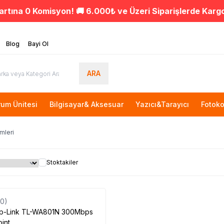
artına 0 Komisyon! 🚚 6.000₺ ve Üzeri Siparişlerde Karg
Blog
Bayi Ol
ARA
rum Ünitesi
Bilgisayar& Aksesuar
Yazıcı&Tarayıcı
Fotoko
mleri
Stoktakiler
Tükendi
(0)
p-Link TL-WA801N 300Mbps
int