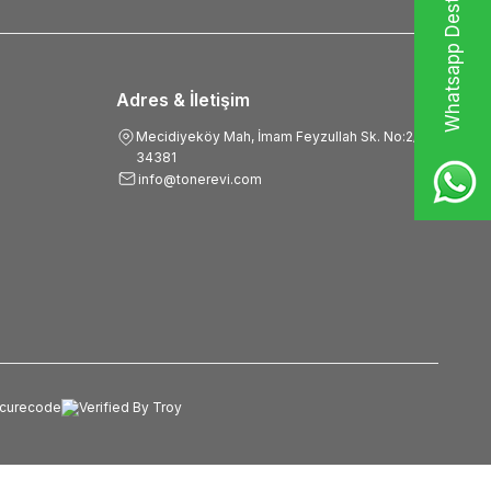
Whatsapp Destek Hattı
Adres & İletişim
Mecidiyeköy Mah, İmam Feyzullah Sk. No:2/B,
34381
info@tonerevi.com