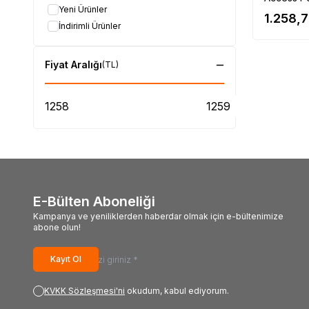
Yeni Ürünler
1.258,
İndirimli Ürünler
Fiyat Aralığı
(TL)
E-Bülten Aboneliği
Kampanya ve yeniliklerden haberdar olmak için e-bültenimize
abone olun!
Kayıt Ol
KVKK Sözleşmesi'ni
okudum, kabul ediyorum.