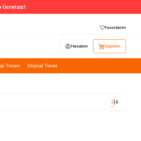
o Ücretsiz!
Favorilerim
Hesabım
Sepetim
pi Toneri
Orijinal Toner
3
4
|