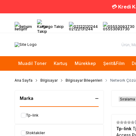
💳 Kredi K
İletişim
Kargo Takip
02122131244
05553093730
Muadil Toner
Kartuş
Mürekkep
Şerit&Film
D
Ana Sayfa
Bilgisayar
Bilgisayar Bileşenleri
Network Çözü
Marka
Tp-link
Tp-link
T
Stoktakiler
Access Po