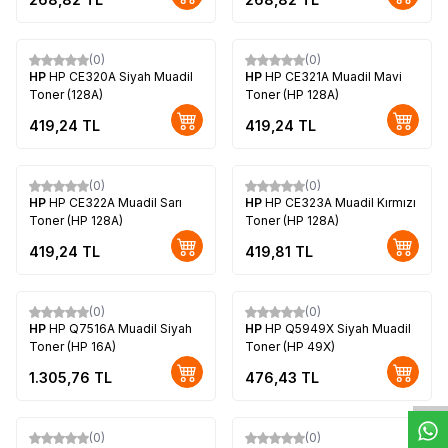
(0)
(0)
HP
HP CE320A Siyah Muadil
HP
HP CE321A Muadil Mavi
Toner (128A)
Toner (HP 128A)
419,24
TL
419,24
TL
(0)
(0)
HP
HP CE322A Muadil Sarı
HP
HP CE323A Muadil Kırmızı
Toner (HP 128A)
Toner (HP 128A)
419,24
TL
419,81
TL
(0)
(0)
HP
HP Q7516A Muadil Siyah
HP
HP Q5949X Siyah Muadil
W
h
t
s
a
p
p
D
e
s
e
H
a
t
t
Toner (HP 16A)
Toner (HP 49X)
1.305,76
TL
476,43
TL
(0)
(0)