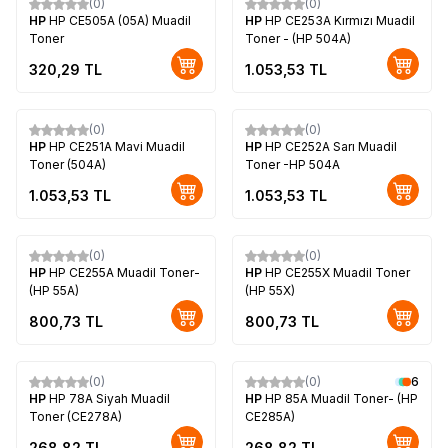
(0)
(0)
HP
HP CE505A (05A) Muadil
HP
HP CE253A Kırmızı Muadil
Toner
Toner - (HP 504A)
320,29
TL
1.053,53
TL
(0)
(0)
HP
HP CE251A Mavi Muadil
HP
HP CE252A Sarı Muadil
Toner (504A)
Toner -HP 504A
1.053,53
TL
1.053,53
TL
(0)
(0)
HP
HP CE255A Muadil Toner-
HP
HP CE255X Muadil Toner
(HP 55A)
(HP 55X)
800,73
TL
800,73
TL
(0)
(0)
6
HP
HP 78A Siyah Muadil
HP
HP 85A Muadil Toner- (HP
Toner (CE278A)
CE285A)
268,82
TL
268,82
TL