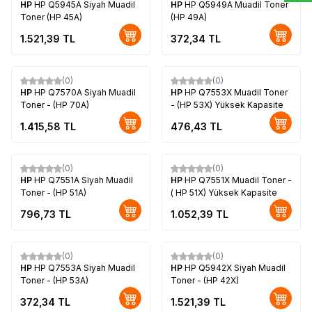
HP
HP Q5945A Siyah Muadil
HP
HP Q5949A Muadil Toner
Toner (HP 45A)
(HP 49A)
1.521,39
TL
372,34
TL
(0)
(0)
HP
HP Q7570A Siyah Muadil
HP
HP Q7553X Muadil Toner
Toner - (HP 70A)
- (HP 53X) Yüksek Kapasite
1.415,58
TL
476,43
TL
(0)
(0)
HP
HP Q7551A Siyah Muadil
HP
HP Q7551X Muadil Toner -
Toner - (HP 51A)
( HP 51X) Yüksek Kapasite
796,73
TL
1.052,39
TL
(0)
(0)
HP
HP Q7553A Siyah Muadil
HP
HP Q5942X Siyah Muadil
Toner - (HP 53A)
Toner - (HP 42X)
372,34
TL
1.521,39
TL