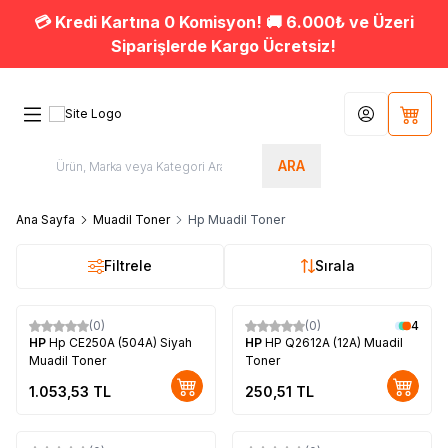
💳 Kredi Kartına 0 Komisyon! 🚚 6.000₺ ve Üzeri
Siparişlerde Kargo Ücretsiz!
Hesabım
Sepet
ARA
Ana Sayfa
Muadil Toner
Hp Muadil Toner
Filtrele
Sırala
(0)
(0)
4
HP
Hp CE250A (504A) Siyah
HP
HP Q2612A (12A) Muadil
Muadil Toner
Toner
1.053,53
TL
250,51
TL