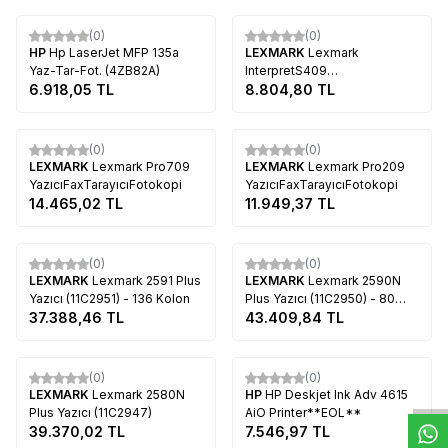
Tükendi
Tükendi
(0)
(0)
HP
Hp LaserJet MFP 135a
LEXMARK
Lexmark
Yaz-Tar-Fot. (4ZB82A)
InterpretS409
6.918,05
TL
YazıcıFaxTarayıcıFotokopi
8.804,80
TL
Tükendi
Tükendi
(0)
(0)
LEXMARK
Lexmark Pro709
LEXMARK
Lexmark Pro209
YazıcıFaxTarayıcıFotokopi
YazıcıFaxTarayıcıFotokopi
14.465,02
TL
11.949,37
TL
Tükendi
Tükendi
(0)
(0)
LEXMARK
Lexmark 2591 Plus
LEXMARK
Lexmark 2590N
Yazıcı (11C2951) - 136 Kolon
Plus Yazıcı (11C2950) - 80
37.388,46
TL
Kolon
43.409,84
TL
W
h
t
s
a
p
p
D
e
s
e
H
a
t
t
Tükendi
Tükendi
(0)
(0)
LEXMARK
Lexmark 2580N
HP
HP Deskjet Ink Adv 4615
Plus Yazıcı (11C2947)
AiO Printer**EOL**
39.370,02
TL
7.546,97
TL