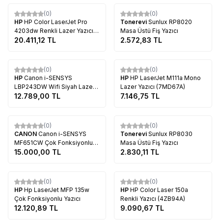
Tükendi
Tükendi
(0)
(0)
HP
HP Color LaserJet Pro
Tonerevi
Sunlux RP8020
4203dw Renkli Lazer Yazıcı
Masa Üstü Fiş Yazıcı
Wi-Fi & Çift Taraflı Baskı
20.411,12
TL
2.572,83
TL
Tükendi
Tükendi
(0)
(0)
HP
Canon i-SENSYS
HP
HP LaserJet M111a Mono
LBP243DW Wifi Siyah Lazer
Lazer Yazıcı (7MD67A)
Yazıcı
12.789,00
TL
7.146,75
TL
Tükendi
Tükendi
(0)
(0)
CANON
Canon i-SENSYS
Tonerevi
Sunlux RP8030
MF651CW Çok Fonksiyonlu
Masa Üstü Fiş Yazıcı
Renkli Yazıcı
15.000,00
TL
2.830,11
TL
Tükendi
Tükendi
(0)
(0)
HP
Hp LaserJet MFP 135w
HP
HP Color Laser 150a
Çok Fonksiyonlu Yazıcı
Renkli Yazıcı (4ZB94A)
12.120,89
TL
9.090,67
TL