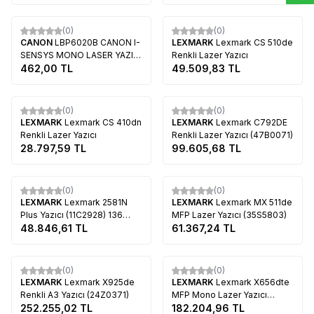
Tükendi
Tükendi
(0)
(0)
CANON
LBP6020B CANON I-
LEXMARK
Lexmark CS 510de
SENSYS MONO LASER YAZICI
Renkli Lazer Yazıcı
A4 SİYAH
462,00
TL
49.509,83
TL
Tükendi
Tükendi
(0)
(0)
LEXMARK
Lexmark CS 410dn
LEXMARK
Lexmark C792DE
Renkli Lazer Yazıcı
Renkli Lazer Yazıcı (47B0071)
28.797,59
TL
99.605,68
TL
Tükendi
Tükendi
(0)
(0)
LEXMARK
Lexmark 2581N
LEXMARK
Lexmark MX 511de
Plus Yazıcı (11C2928) 136
MFP Lazer Yazıcı (35S5803)
Kolon
48.846,61
TL
61.367,24
TL
Tükendi
Tükendi
(0)
(0)
LEXMARK
Lexmark X925de
LEXMARK
Lexmark X656dte
Renkli A3 Yazıcı (24Z0371)
MFP Mono Lazer Yazıcı
252.255,02
TL
(16M1662)
182.204,96
TL