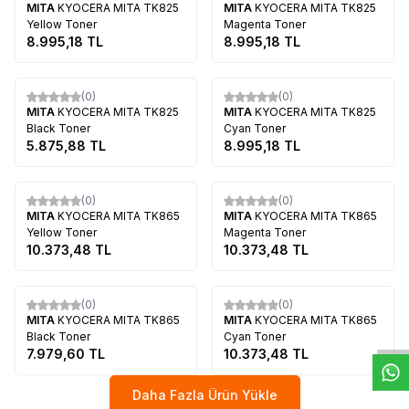
MITA
KYOCERA MITA TK825
MITA
KYOCERA MITA TK825
Yellow Toner
Magenta Toner
8.995,18
TL
8.995,18
TL
Tükendi
Tükendi
(0)
(0)
MITA
KYOCERA MITA TK825
MITA
KYOCERA MITA TK825
Black Toner
Cyan Toner
5.875,88
TL
8.995,18
TL
Tükendi
Tükendi
(0)
(0)
MITA
KYOCERA MITA TK865
MITA
KYOCERA MITA TK865
Yellow Toner
Magenta Toner
10.373,48
TL
10.373,48
TL
W
h
t
s
a
p
p
D
e
s
e
H
a
t
t
Tükendi
Tükendi
(0)
(0)
MITA
KYOCERA MITA TK865
MITA
KYOCERA MITA TK865
Black Toner
Cyan Toner
7.979,60
TL
10.373,48
TL
Daha Fazla Ürün Yükle