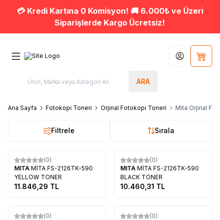
💳 Kredi Kartına 0 Komisyon! 🚚 6.000₺ ve Üzeri
Siparişlerde Kargo Ücretsiz!
Hesabım
Sepet
ARA
Ana Sayfa
Fotokopi Toneri
Orjinal Fotokopi Toneri
Mita Orjinal Fo
Filtrele
Sırala
Tükendi
Tükendi
(0)
(0)
MITA
MİTA FS-2126TK-590
MITA
MİTA FS-2126TK-590
YELLOW TONER
BLACK TONER
11.846,29
TL
10.460,31
TL
Tükendi
Tükendi
(0)
(0)