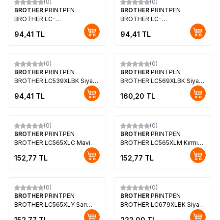
(0)
(0)
BROTHER
PRINTPEN
BROTHER
PRINTPEN
BROTHER LC-
BROTHER LC-
38,61,65,67,980,1100 Kırmızı
38,61,65,67,980,1100 Sarı
94,41
TL
94,41
TL
Mürekkep Kartuş Yüksek
Mürekkep Kartuş Yüksek
Kapasite (13,0ml.)
Kapasite (13,0ml.)
(0)
(0)
BROTHER
PRINTPEN
BROTHER
PRINTPEN
BROTHER LC539XLBK Siyah
BROTHER LC569XLBK Siyah
Mürekkep Kartuş Yüksek
Mürekkep Kartuş Yüksek
94,41
TL
160,20
TL
Kapasite (58,0ml.)
Kapasite (58,0ml.)
(0)
(0)
BROTHER
PRINTPEN
BROTHER
PRINTPEN
BROTHER LC565XLC Mavi
BROTHER LC565XLM Kırmızı
Mürekkep Kartuş Yüksek
Mürekkep Kartuş Yüksek
152,77
TL
152,77
TL
Kapasite (13,0ml.)
Kapasite (13,0ml.)
(0)
(0)
BROTHER
PRINTPEN
BROTHER
PRINTPEN
BROTHER LC565XLY Sarı
BROTHER LC679XLBK Siyah
Mürekkep Kartuş Yüksek
Mürekkep Kartuş Yüksek
152,77
TL
222,00
TL