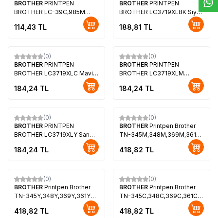
BROTHER
PRINTPEN
BROTHER
PRINTPEN
BROTHER LC-39C,985M
BROTHER LC3719XLBK Siyah
Kırmızı Mürekkep kartuş
Mürekkep Kartuş Yüksek
114,43
TL
188,81
TL
Yüksek Kapasite (19,0 ml.)
Kapasite
(0)
(0)
BROTHER
PRINTPEN
BROTHER
PRINTPEN
BROTHER LC3719XLC Mavi
BROTHER LC3719XLM
Mürekkep Kartuş Yüksek
Kırmızı Mürekkep Kartuş
184,24
TL
184,24
TL
Kapasite
Yüksek Kapasite
(0)
(0)
BROTHER
PRINTPEN
BROTHER
Printpen Brother
BROTHER LC3719XLY Sarı
TN-345M,348M,369M,361M
Mürekkep Kartuş Yüksek
Kırmızı Toner
184,24
TL
418,82
TL
Kapasite
(0)
(0)
BROTHER
Printpen Brother
BROTHER
Printpen Brother
TN-345Y,348Y,369Y,361Y
TN-345C,348C,369C,361C
Sarı Toner
Mavi Toner
418,82
TL
418,82
TL