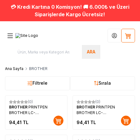
💳 Kredi Kartına 0 Komisyon! 🚚 6.000₺ ve Üzeri
Siparişlerde Kargo Ücretsiz!
Hesabım
Sepet
ARA
Ana Sayfa
BROTHER
Filtrele
Sırala
(0)
(0)
BROTHER
PRINTPEN
BROTHER
PRINTPEN
BROTHER LC-
BROTHER LC-
38,61,65,67,980,1100 Siyah
38,61,65,67,980,1100 Mavi
94,41
TL
94,41
TL
Mürekkep Kartuş Yüksek
Mürekkep Kartuş Yüksek
Kapasite (18,0ml.)
Kapasite (13,0ml.)