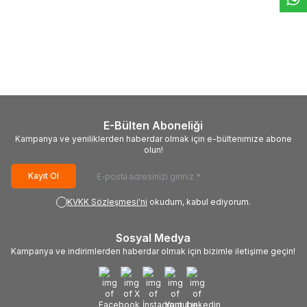
(0)
(0)
CANON
Canon Ep-27 Muadil
CANON
Canon Fx-10 Muadil
Toner
Toner (0263B002)
532,49
TL
387,78
TL
E-Bülten Aboneliği
Kampanya ve yeniliklerden haberdar olmak için e-bültenimize abone
olun!
Kayıt Ol
KVKK Sözleşmesi'ni
okudum, kabul ediyorum.
Sosyal Medya
Kampanya ve indirimlerden haberdar olmak için bizimle iletişime geçin!