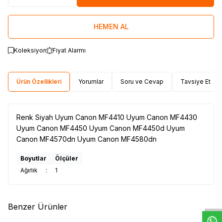
HEMEN AL
Koleksiyon
Fiyat Alarmı
Ürün Özellikleri
Yorumlar
Soru ve Cevap
Tavsiye Et
Renk Siyah Uyum Canon MF4410 Uyum Canon MF4430
Uyum Canon MF4450 Uyum Canon MF4450d Uyum
Canon MF4570dn Uyum Canon MF4580dn
Boyutlar
Ölçüler
Ağırlık
:
1
W
h
t
s
a
p
p
D
e
s
e
H
a
t
t
Benzer Ürünler