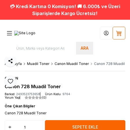
💳 Kredi Kartına 0 Komisyon! 🚚 6.000₺ ve Üzeri
Siparişlerde Kargo Ücretsiz!
Hesabım
Sepet
ARA
Paylaş
Ana Sayfa
Muadil Toner
Canon Muadil Toner
Canon 728 Muadil T
CANON
Favoriye Ekle
Canon 728 Muadil Toner
Barkod:
2493523753658
Ürün Kodu:
9764
Yorum Yap
(0)
Öne Çıkan Bilgiler
Canon 728 Muadil Toner
SEPETE EKLE