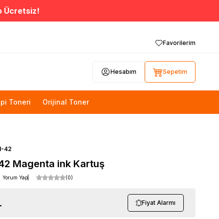
o Ücretsiz!
Favorilerim
Hesabım
Sepetim
pi Toneri
Orijinal Toner
I-42
42 Magenta ink Kartuş
Yorum Yap
(0)
L
Fiyat Alarmı