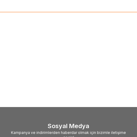
(0)
N
PFI-701 GY (3 PCS)
0,49
TL
Sosyal Medya
Kampanya ve indirimlerden haberdar olmak için bizimle iletişime