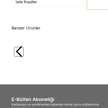
İade Koşulları
Benzer Ürünler
(0)
CANON
Photo Magenta Kartuş PFI-101PM
CANO
307,81
TL
2.86
E-Bülten Aboneliği
Kampanya ve yeniliklerden haberdar olmak için e-bültenimize