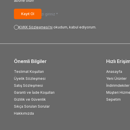
abone olun!
Kayıt Ol
KVKK Sözleşmesi'ni
okudum, kabul ediyorum.
Önemli Bilgiler
Hızlı Erişi
Teslimat Koşulları
Anasayfa
Üyelik Sözleşmesi
Yeni Ürünler
Satış Sözleşmesi
İndirimdekiler
Garanti ve İade Koşulları
Müşteri Hizme
Gizlilik ve Güvenlik
Sepetim
Sıkça Sorulan Sorular
Hakkımızda