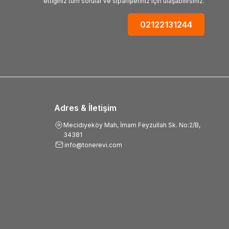
ettiğiniz tüm sorular ve siparişleriniz için ulaşabilirsiniz.
02122131244
Adres & İletişim
Mecidiyeköy Mah, İmam Feyzullah Sk. No:2/B,
34381
info@tonerevi.com