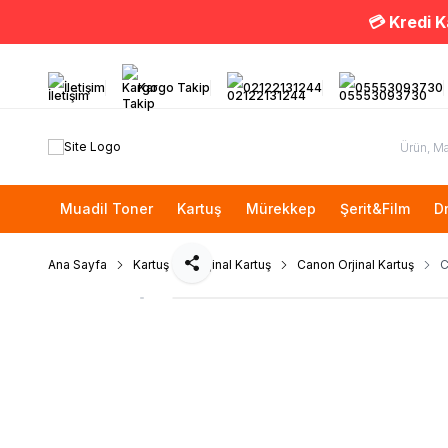
💳 Kredi K
İletişim
Kargo Takip
02122131244
05553093730
Muadil Toner
Kartuş
Mürekkep
Şerit&Film
D
Ana Sayfa
Kartuş
Orjinal Kartuş
Canon Orjinal Kartuş
C
Paylaş