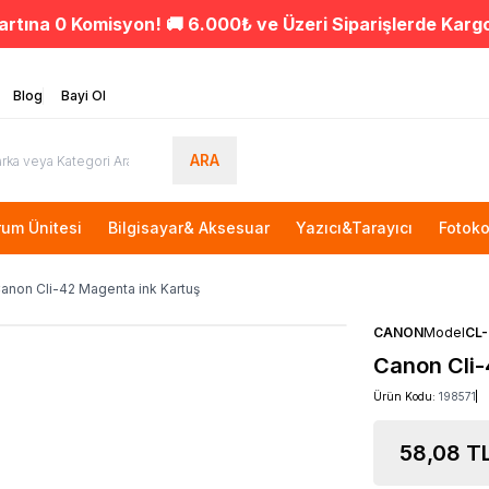
artına 0 Komisyon! 🚚 6.000₺ ve Üzeri Siparişlerde Karg
Blog
Bayi Ol
ARA
rum Ünitesi
Bilgisayar& Aksesuar
Yazıcı&Tarayıcı
Fotoko
anon Cli-42 Magenta ink Kartuş
CANON
Model
CL-
Canon Cli-
Ürün Kodu:
198571
58,08
T