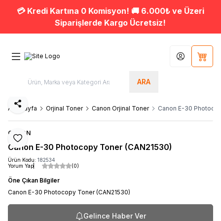
💳 Kredi Kartına 0 Komisyon! 🚚 6.000₺ ve Üzeri
Siparişlerde Kargo Ücretsiz!
Hesabım
Sepet
ARA
Paylaş
Ana Sayfa
Orjinal Toner
Canon Orjinal Toner
Canon E-30 Photocop
CANON
Favoriye Ekle
Canon E-30 Photocopy Toner (CAN21530)
Ürün Kodu:
182534
Yorum Yap
(0)
Öne Çıkan Bilgiler
Canon E-30 Photocopy Toner (CAN21530)
Gelince Haber Ver