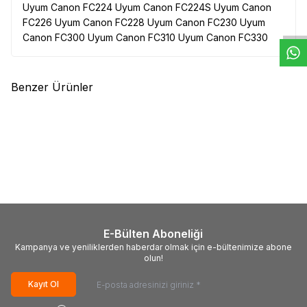
W
h
t
s
a
p
p
D
e
s
e
H
a
t
t
Uyum Canon FC224 Uyum Canon FC224S Uyum Canon
FC226 Uyum Canon FC228 Uyum Canon FC230 Uyum
Canon FC300 Uyum Canon FC310 Uyum Canon FC330
Benzer Ürünler
(0)
(0)
CANON
Canon CRG-725
CANON
Canon Cl-511 Ink
Orjinal Toner (3484B002)
Cartridge (CAN22344EMB)
5.226,00
TL
1.338,00
TL
E-Bülten Aboneliği
Kampanya ve yeniliklerden haberdar olmak için e-bültenimize abone
olun!
Kayıt Ol