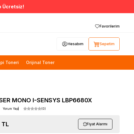
o Ücretsiz!
Favorilerim
Hesabım
Sepetim
pi Toneri
Orijinal Toner
SER MONO I-SENSYS LBP6680X
Yorum Yap
(0)
TL
Fiyat Alarmı