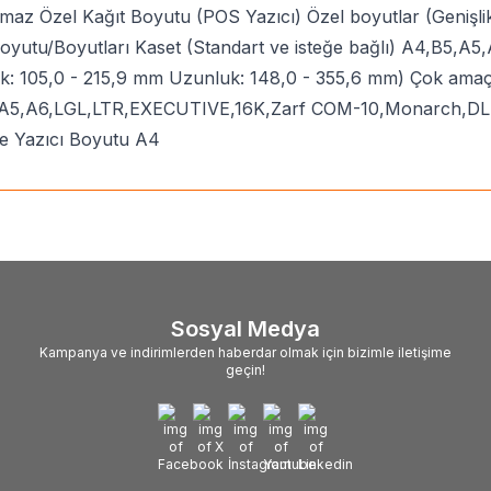
maz Özel Kağıt Boyutu (POS Yazıcı) Özel boyutlar (Genişli
Boyutu/Boyutları Kaset (Standart ve isteğe bağlı) A4,B5,
ik: 105,0 - 215,9 mm Uzunluk: 148,0 - 355,6 mm) Çok amaçlı
A5,A6,LGL,LTR,EXECUTIVE,16K,Zarf COM-10,Monarch,DL,C5,B
ye Yazıcı Boyutu A4
Sosyal Medya
Kampanya ve indirimlerden haberdar olmak için bizimle iletişime
geçin!