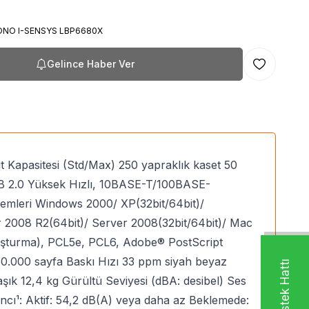
NO I-SENSYS LBP6680X
Gelince Haber Ver
Favoriye Ekl
 Kapasitesi (Std/Max) 250 yapraklık kaset 50
SB 2.0 Yüksek Hızlı, 10BASE-T/100BASE-
temleri Windows 2000/ XP(32bit/64bit)/
ver 2008 R2(64bit)/ Server 2008(32bit/64bit)/ Mac
ı Oluşturma), PCL5e, PCL6, Adobe® PostScript
 50.000 sayfa Baskı Hızı 33 ppm siyah beyaz
şık 12,4 kg Gürültü Seviyesi (dBA: desibel) Ses
cı¹: Aktif: 54,2 dB(A) veya daha az Beklemede: