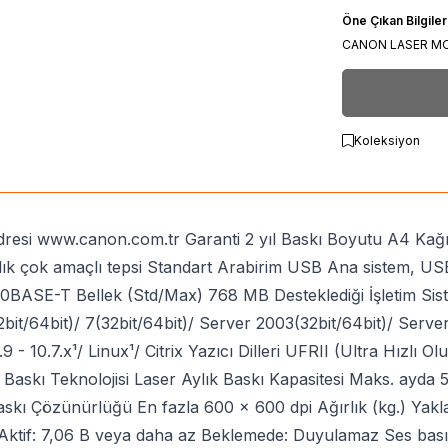
Öne Çıkan Bilgiler
CANON LASER MO
Koleksiyon
resi www.canon.com.tr Garanti 2 yıl Baskı Boyutu A4 Kağıt
lık çok amaçlı tepsi Standart Arabirim USB Ana sistem, U
0BASE-T Bellek (Std/Max) 768 MB Desteklediği İşletim Sis
2bit/64bit)/ 7(32bit/64bit)/ Server 2003(32bit/64bit)/ Ser
9 - 10.7.x¹/ Linux¹/ Citrix Yazıcı Dilleri UFRII (Ultra Hızl
 Baskı Teknolojisi Laser Aylık Baskı Kapasitesi Maks. ayda
skı Çözünürlüğü En fazla 600 x 600 dpi Ağırlık (kg.) Yakla
Aktif: 7,06 B veya daha az Beklemede: Duyulamaz Ses basın