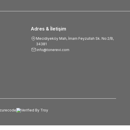
Adres & İletişim
Mecidiyeköy Mah, İmam Feyzullah Sk. No:2/B,
34381
info@tonerevi.com