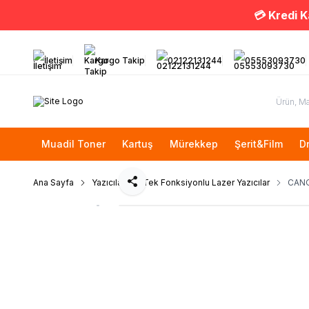
💳 Kredi K
İletişim
Kargo Takip
02122131244
05553093730
Muadil Toner
Kartuş
Mürekkep
Şerit&Film
D
Ana Sayfa
Yazıcılar
Tek Fonksiyonlu Lazer Yazıcılar
CANO
Paylaş