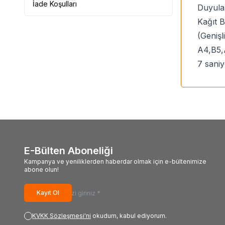
İade Koşulları
Duyula
Kağıt 
(Genişl
A4,B5,
7 sani
E-Bülten Aboneliği
Kampanya ve yeniliklerden haberdar olmak için e-bültenimize
abone olun!
Kayıt Ol
KVKK Sözleşmesi'ni
okudum, kabul ediyorum.