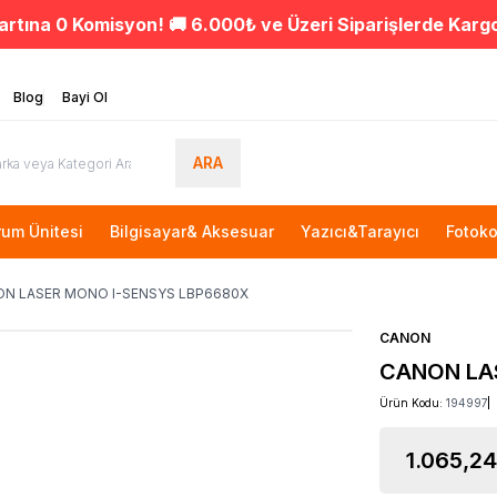
artına 0 Komisyon! 🚚 6.000₺ ve Üzeri Siparişlerde Karg
Blog
Bayi Ol
ARA
rum Ünitesi
Bilgisayar& Aksesuar
Yazıcı&Tarayıcı
Fotoko
N LASER MONO I-SENSYS LBP6680X
CANON
CANON LA
Ürün Kodu:
194997
1.065,24