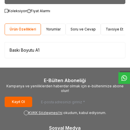
Koleksiyon
Fiyat Alarmı
Ürün Özellikleri
Yorumlar
Soru ve Cevap
Tavsiye Et
Baskı Boyutu A1
W
h
t
s
a
p
p
D
e
s
e
H
a
t
t
E-Bülten Aboneliği
Kampanya ve yeniliklerden haberdar olmak için e-bültenimize abone
olun!
Kayıt Ol
KVKK Sözleşmesi'ni
okudum, kabul ediyorum.
Sosyal Medya