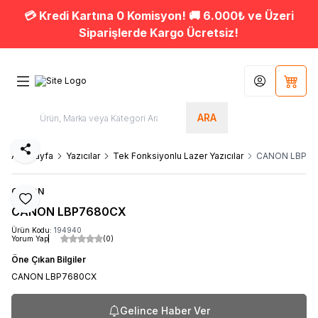
💳 Kredi Kartına 0 Komisyon! 🚚 6.000₺ ve Üzeri
Siparişlerde Kargo Ücretsiz!
Hesabım
Sepet
ARA
Paylaş
Ana Sayfa
Yazıcılar
Tek Fonksiyonlu Lazer Yazıcılar
CANON LBP7
CANON
Favoriye Ekle
CANON LBP7680CX
Ürün Kodu:
194940
Yorum Yap
(0)
Öne Çıkan Bilgiler
CANON LBP7680CX
Gelince Haber Ver