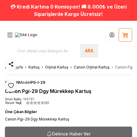
💳 Kredi Kartına 0 Komisyon! 🚚 6.000₺ ve Üzeri
Siparişlerde Kargo Ücretsiz!
Hesabım
Sepet
ARA
Paylaş
Ana Sayfa
Kartuş
Orjinal Kartuş
Canon Orjinal Kartuş
Canon Pgi-
CANON
Model
PG-I-29
Favoriye Ekle
Canon Pgi-29 Dgy Mürekkep Kartuş
Ürün Kodu:
186787
Yorum Yap
(0)
Öne Çıkan Bilgiler
Canon Pgi-29 Dgy Mürekkep Kartuş
Gelince Haber Ver