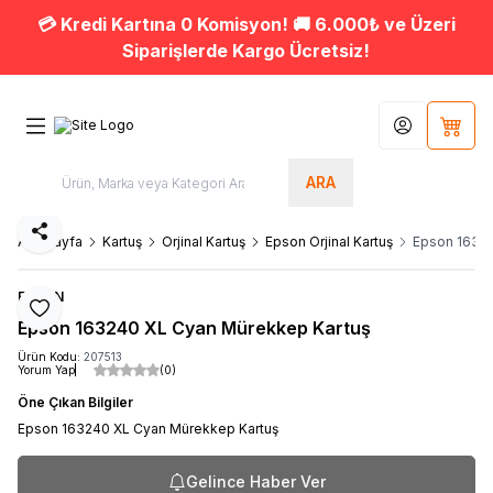
💳 Kredi Kartına 0 Komisyon! 🚚 6.000₺ ve Üzeri
Siparişlerde Kargo Ücretsiz!
Hesabım
Sepet
ARA
Paylaş
Ana Sayfa
Kartuş
Orjinal Kartuş
Epson Orjinal Kartuş
Epson 16324
EPSON
Favoriye Ekle
Epson 163240 XL Cyan Mürekkep Kartuş
Ürün Kodu:
207513
Yorum Yap
(0)
Öne Çıkan Bilgiler
Epson 163240 XL Cyan Mürekkep Kartuş
Gelince Haber Ver