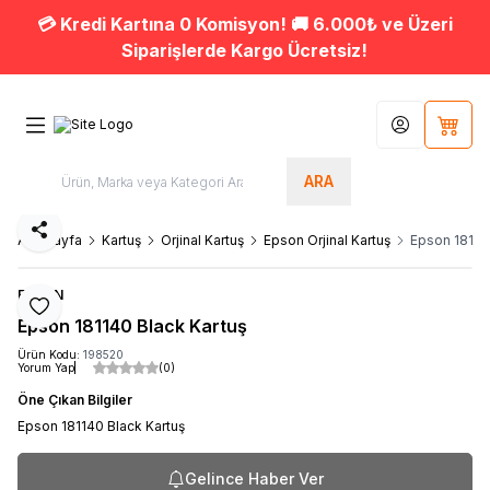
💳 Kredi Kartına 0 Komisyon! 🚚 6.000₺ ve Üzeri
Siparişlerde Kargo Ücretsiz!
Hesabım
Sepet
ARA
Paylaş
Ana Sayfa
Kartuş
Orjinal Kartuş
Epson Orjinal Kartuş
Epson 18114
EPSON
Favoriye Ekle
Epson 181140 Black Kartuş
Ürün Kodu:
198520
Yorum Yap
(0)
Öne Çıkan Bilgiler
Epson 181140 Black Kartuş
Gelince Haber Ver