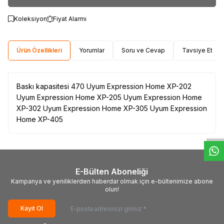
Koleksiyon
Fiyat Alarmı
Ürün Özellikleri
Yorumlar
Soru ve Cevap
Tavsiye Et
Baskı kapasitesi 470 Uyum Expression Home XP-202
Uyum Expression Home XP-205 Uyum Expression Home
W
h
t
s
a
p
p
D
e
s
e
H
a
t
t
XP-302 Uyum Expression Home XP-305 Uyum Expression
Home XP-405
E-Bülten Aboneliği
Kampanya ve yeniliklerden haberdar olmak için e-bültenimize abone
olun!
Kayıt Ol