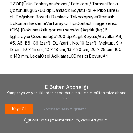
T7741)Ürün FonksiyonuYazıcı / Fotokopi / TarayıcıBaskı
Çözünürlüğü5760 dpiDamlacık Boyutu (pl -> Piko Litre)3
pl, Değişken Boyutlu Damlacık TeknolojisiyleOtomatik
Döküman BeslemeVarTarayıcı TipiContact image sensor
(CIS) [Dokunmaktik görüntü sensörü]Ağırlık (kg.)6
kgTarayıcı Çözünürlüğü1200 dpiKağıt Boyutu/BoyutlarıA4,
A5, A6, B6, C6 (zarf), DL (zarf), No. 10 (zarf), Mektup, 9 x
13 cm, 10 x 15 cm, 13 x 18 cm, 13 x 20 cm, 20 x 25 cm, 100
x 148 mm, LegalÖzel AçiklamaLCDYazıcı BoyutuA4
E-Bülten Aboneliği
Kampanya ve yeniliklerden haberdar olmak için e-bültenimize abone
olun!
Kayıt Ol
KVKK Sözleşmesi'ni
okudum, kabul ediyorum.