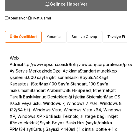
Gelince Haber Ver
Koleksiyon
Fiyat Alarmı
Ürün Özellikleri
Yorumlar
Soru ve Cevap
Tavsiye Et
Web
Adresihttp://www.epson.com.tr/tr/tr/viewcon/corporatesite/pr
Ay Servis MerkezindeÖzel AçıklamaStandart mürekkep
şişeleri 6.000 sayfa çıktı sunarBaskı BoyutuA4Kağıt
Kapasitesi (Std/Max)100 Sayfa Standart, 100 Sayfa
maksimumStandart ArabirimUSB Hi-Speed, EthernetÇift
Taraflı BaskıManuelDesteklediği İşletim SistemleriMac OS
10.5.8 veya üstü, Windows 7, Windows 7 x64, Windows 8
(32/64 bit), Windows Vista, Windows Vista x64, Windows
XP, Windows XP x64Baskı Teknolojisiİsteğe bağlı inkjet
(Piezo elektrik)Siyah-Beyaz Baskı Hızı (sayfa/dakika-
PPM)34 syfKartuş Sayısı2 x 140ml ( 1 x initial bottle + 1 x