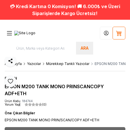
💳 Kredi Kartına 0 Komisyon! 🚚 6.000₺ ve Üzeri
Siparişlerde Kargo Ücretsiz!
Hesabım
Sepet
ARA
Paylaş
Ana Sayfa
Yazıcılar
Mürekkep Tankli Yazıcılar
EPSON M200 TANK
EPSON
Favoriye Ekle
EPSON M200 TANK MONO PRINSCANCOPY
ADF+ETH
Ürün Kodu:
184744
Yorum Yap
(0)
Öne Çıkan Bilgiler
EPSON M200 TANK MONO PRIN/SCAN/COPY ADF+ETH