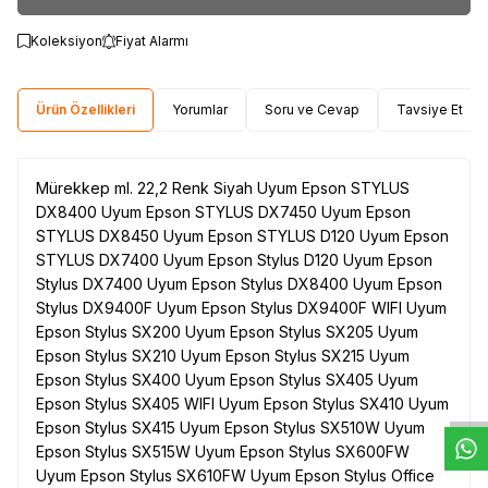
Koleksiyon
Fiyat Alarmı
Ürün Özellikleri
Yorumlar
Soru ve Cevap
Tavsiye Et
Mürekkep ml. 22,2 Renk Siyah Uyum Epson STYLUS
DX8400 Uyum Epson STYLUS DX7450 Uyum Epson
STYLUS DX8450 Uyum Epson STYLUS D120 Uyum Epson
STYLUS DX7400 Uyum Epson Stylus D120 Uyum Epson
Stylus DX7400 Uyum Epson Stylus DX8400 Uyum Epson
Stylus DX9400F Uyum Epson Stylus DX9400F WIFI Uyum
Epson Stylus SX200 Uyum Epson Stylus SX205 Uyum
W
h
t
s
a
p
p
D
e
s
e
H
a
t
t
Epson Stylus SX210 Uyum Epson Stylus SX215 Uyum
Epson Stylus SX400 Uyum Epson Stylus SX405 Uyum
Epson Stylus SX405 WIFI Uyum Epson Stylus SX410 Uyum
Epson Stylus SX415 Uyum Epson Stylus SX510W Uyum
Epson Stylus SX515W Uyum Epson Stylus SX600FW
Uyum Epson Stylus SX610FW Uyum Epson Stylus Office