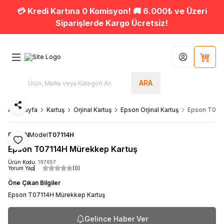
💳 Kredi Kartına 0 Komisyon! 🚚 6.000₺ ve Üzeri
Siparişlerde Kargo Ücretsiz!
Hesabım
Sepet
ARA
Paylaş
Ana Sayfa
Kartuş
Orjinal Kartuş
Epson Orjinal Kartuş
Epson T071
EPSON
Model
T07114H
Favoriye Ekle
Epson T07114H Mürekkep Kartuş
Ürün Kodu:
197657
Yorum Yap
(0)
Öne Çıkan Bilgiler
Epson T07114H Mürekkep Kartuş
Gelince Haber Ver