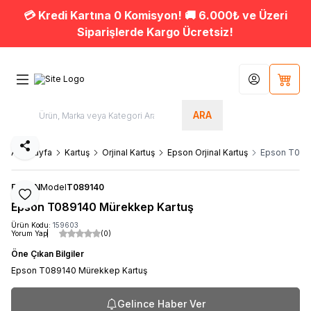
💳 Kredi Kartına 0 Komisyon! 🚚 6.000₺ ve Üzeri
Siparişlerde Kargo Ücretsiz!
Hesabım
Sepet
ARA
Paylaş
Ana Sayfa
Kartuş
Orjinal Kartuş
Epson Orjinal Kartuş
Epson T089
EPSON
Model
T089140
Favoriye Ekle
Epson T089140 Mürekkep Kartuş
Ürün Kodu:
159603
Yorum Yap
(0)
Öne Çıkan Bilgiler
Epson T089140 Mürekkep Kartuş
Gelince Haber Ver