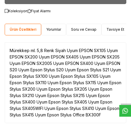
Koleksiyon
Fiyat Alarmı
Ürün Özellikleri
Yorumlar
Soru ve Cevap
Tavsiye Et
Mürekkep ml. 5,8 Renk Siyah Uyum EPSON SX105 Uyum
EPSON SX200 Uyum EPSON SX405 Uyum EPSON SX205
Uyum EPSON SX2005 Uyum EPSON SX400 Uyum EPSON
S20 Uyum Epson Stylus S20 Uyum Epson Stylus S21 Uyum
Epson Stylus SX100 Uyum Epson Stylus SX105 Uyum
Epson Stylus SX110 Uyum Epson Stylus SX115 Uyum Epson
W
h
t
s
a
p
p
D
e
s
e
H
a
t
t
Stylus SX200 Uyum Epson Stylus SX205 Uyum Epson
Stylus SX210 Uyum Epson Stylus SX215 Uyum Epson
Stylus SX400 Uyum Epson Stylus SX405 Uyum Epson
Stylus SX405WIFI Uyum Epson Stylus SX410 Uyum Epson
Stylus SX415 Uyum Epson Stylus Office BX300F