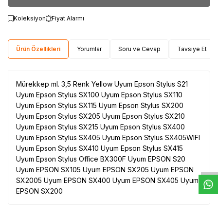
Koleksiyon
Fiyat Alarmı
Ürün Özellikleri
Yorumlar
Soru ve Cevap
Tavsiye Et
Mürekkep ml. 3,5 Renk Yellow Uyum Epson Stylus S21
Uyum Epson Stylus SX100 Uyum Epson Stylus SX110
Uyum Epson Stylus SX115 Uyum Epson Stylus SX200
Uyum Epson Stylus SX205 Uyum Epson Stylus SX210
Uyum Epson Stylus SX215 Uyum Epson Stylus SX400
Uyum Epson Stylus SX405 Uyum Epson Stylus SX405WIFI
W
h
t
s
a
p
p
D
e
s
e
H
a
t
t
Uyum Epson Stylus SX410 Uyum Epson Stylus SX415
Uyum Epson Stylus Office BX300F Uyum EPSON S20
Uyum EPSON SX105 Uyum EPSON SX205 Uyum EPSON
SX2005 Uyum EPSON SX400 Uyum EPSON SX405 Uyum
EPSON SX200