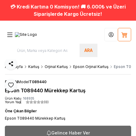
💳 Kredi Kartına 0 Komisyon! 🚚 6.000₺ ve Üzeri
Siparişlerde Kargo Ücretsiz!
Hesabım
Sepet
ARA
Paylaş
Ana Sayfa
Kartuş
Orjinal Kartuş
Epson Orjinal Kartuş
Epson T089
EPSON
Model
T089440
Favoriye Ekle
Epson T089440 Mürekkep Kartuş
Ürün Kodu:
168935
Yorum Yap
(0)
Öne Çıkan Bilgiler
Epson T089440 Mürekkep Kartuş
Gelince Haber Ver