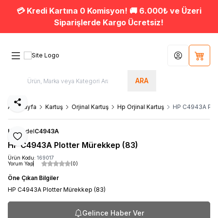
💳 Kredi Kartına 0 Komisyon! 🚚 6.000₺ ve Üzeri
Siparişlerde Kargo Ücretsiz!
Hesabım
Sepet
ARA
Paylaş
Ana Sayfa
Kartuş
Orjinal Kartuş
Hp Orjinal Kartuş
HP C4943A Plot
HP
Model
C4943A
Favoriye Ekle
HP C4943A Plotter Mürekkep (83)
Ürün Kodu:
169017
Yorum Yap
(0)
Öne Çıkan Bilgiler
HP C4943A Plotter Mürekkep (83)
Gelince Haber Ver