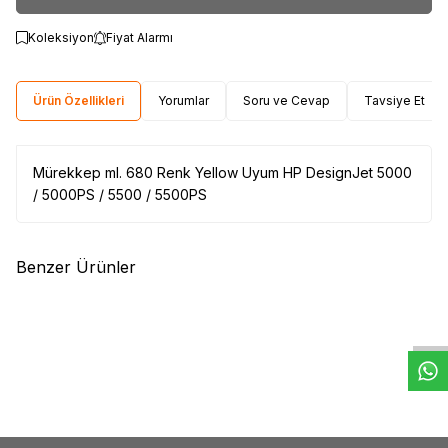
Koleksiyon
Fiyat Alarmı
Ürün Özellikleri
Yorumlar
Soru ve Cevap
Tavsiye Et
Mürekkep ml. 680 Renk Yellow Uyum HP DesignJet 5000
/ 5000PS / 5500 / 5500PS
Benzer Ürünler
W
h
t
s
a
p
p
D
e
s
e
H
a
t
t
(0)
HP
HP C4874A Mürekkep
Kartuş (80)
7.875,29
TL