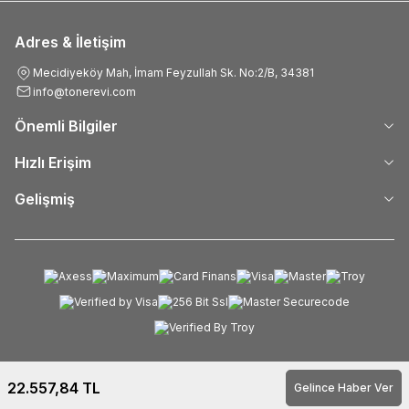
Adres & İletişim
Mecidiyeköy Mah, İmam Feyzullah Sk. No:2/B, 34381
info@tonerevi.com
Önemli Bilgiler
Hızlı Erişim
Gelişmiş
22.557,84
TL
Gelince Haber Ver