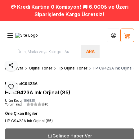
💳 Kredi Kartına 0 Komisyon! 🚚 6.000₺ ve Üzeri
Siparişlerde Kargo Ücretsiz!
Hesabım
Sepet
ARA
Paylaş
Ana Sayfa
Orjinal Toner
Hp Orjinal Toner
HP C9423A Ink Orjinal (85
HP
Model
C9423A
Favoriye Ekle
HP C9423A Ink Orjinal (85)
Ürün Kodu:
186825
Yorum Yap
(0)
Öne Çıkan Bilgiler
HP C9423A Ink Orjinal (85)
Gelince Haber Ver