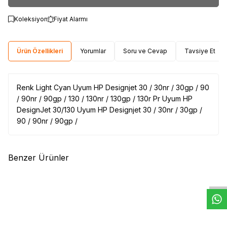
Koleksiyon
Fiyat Alarmı
Ürün Özellikleri
Yorumlar
Soru ve Cevap
Tavsiye Et
Renk Light Cyan Uyum HP Designjet 30 / 30nr / 30gp / 90
/ 90nr / 90gp / 130 / 130nr / 130gp / 130r Pr Uyum HP
DesignJet 30/130 Uyum HP Designjet 30 / 30nr / 30gp /
90 / 90nr / 90gp /
W
h
t
s
a
p
p
D
e
s
e
H
a
t
t
Benzer Ürünler
(0)
(0)
HP
HP W1106A Siyah Orjinal
HP
HP CF217AC Orjinal Siyah
Toner (106A)
Toner
3.318,52
TL
5.035,00
TL