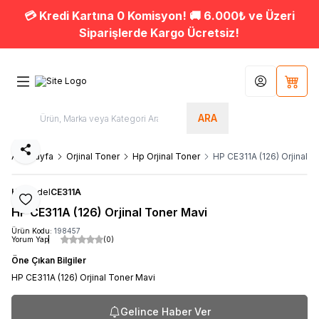
💳 Kredi Kartına 0 Komisyon! 🚚 6.000₺ ve Üzeri
Siparişlerde Kargo Ücretsiz!
Hesabım
Sepet
ARA
Paylaş
Ana Sayfa
Orjinal Toner
Hp Orjinal Toner
HP CE311A (126) Orjinal T
HP
Model
CE311A
Favoriye Ekle
HP CE311A (126) Orjinal Toner Mavi
Ürün Kodu:
198457
Yorum Yap
(0)
Öne Çıkan Bilgiler
HP CE311A (126) Orjinal Toner Mavi
Gelince Haber Ver