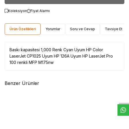
Koleksiyon
Fiyat Alarmı
Ürün Özellikleri
Yorumlar
Soru ve Cevap
Tavsiye Et
Baskı kapasitesi 1,000 Renk Cyan Uyum HP Color
LaserJet CP1025 Uyum HP 126A Uyum HP LaserJet Pro
100 renkli MFP M175nw
Benzer Ürünler
W
h
t
s
a
p
p
D
e
s
e
H
a
t
t
(0)
(0)
HP
HP W1106A Siyah Orjinal
HP
HP CF217AC Orjinal Siyah
Toner (106A)
Toner
3.317,31
TL
5.033,16
TL