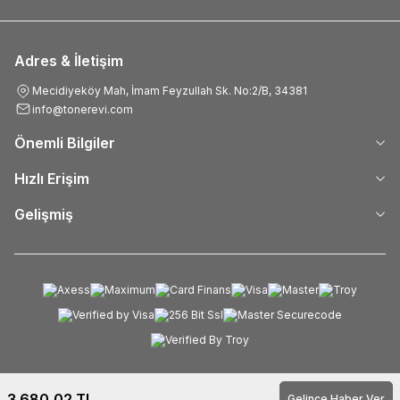
Adres & İletişim
Mecidiyeköy Mah, İmam Feyzullah Sk. No:2/B, 34381
info@tonerevi.com
Önemli Bilgiler
Hızlı Erişim
Gelişmiş
3.680,02
TL
Gelince Haber Ver