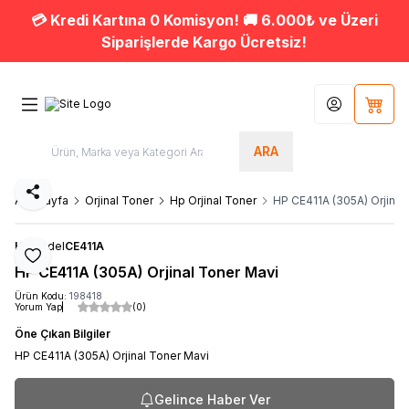
💳 Kredi Kartına 0 Komisyon! 🚚 6.000₺ ve Üzeri
Siparişlerde Kargo Ücretsiz!
Hesabım
Sepet
ARA
Paylaş
Ana Sayfa
Orjinal Toner
Hp Orjinal Toner
HP CE411A (305A) Orjinal
HP
Model
CE411A
Favoriye Ekle
HP CE411A (305A) Orjinal Toner Mavi
Ürün Kodu:
198418
Yorum Yap
(0)
Öne Çıkan Bilgiler
HP CE411A (305A) Orjinal Toner Mavi
Gelince Haber Ver