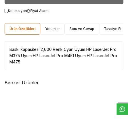
Koleksiyon
Fiyat Alarmı
Ürün Özellikleri
Yorumlar
Soru ve Cevap
Tavsiye Et
Baskı kapasitesi 2,600 Renk Cyan Uyum HP LaserJet Pro
M375 Uyum HP LaserJet Pro M451 Uyum HP LaserJet Pro
M475
Benzer Ürünler
W
h
t
s
a
p
p
D
e
s
e
H
a
t
t
(0)
(0)
HP
HP W1106A Siyah Orjinal
HP
HP CF217AC Orjinal Siyah
Toner (106A)
Toner
3.317,31
TL
5.033,16
TL