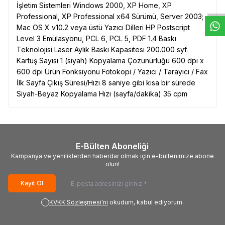
İşletim Sistemleri Windows 2000, XP Home, XP
Professional, XP Professional x64 Sürümü, Server 2003;
Mac OS X v10.2 veya üstü Yazıcı Dilleri HP Postscript
Level 3 Emülasyonu, PCL 6, PCL 5, PDF 1.4 Baskı
Teknolojisi Laser Aylık Baskı Kapasitesi 200.000 syf.
Kartuş Sayısı 1 (siyah) Kopyalama Çözünürlüğü 600 dpi x
600 dpi Ürün Fonksiyonu Fotokopi / Yazıcı / Tarayıcı / Fax
İlk Sayfa Çıkış Süresi/Hızı 8 saniye gibi kısa bir sürede
Siyah-Beyaz Kopyalama Hızı (sayfa/dakika) 35 cpm
E-Bülten Aboneliği
Kampanya ve yeniliklerden haberdar olmak için e-bültenimize abone
olun!
Kayıt Ol
KVKK Sözleşmesi'ni
okudum, kabul ediyorum.