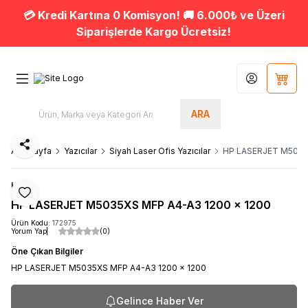
💳 Kredi Kartına 0 Komisyon! 🚚 6.000₺ ve Üzeri
Siparişlerde Kargo Ücretsiz!
Hesabım
Sepet
ARA
Paylaş
Ana Sayfa
Yazıcılar
Siyah Laser Ofis Yazıcılar
HP LASERJET M5035
HP
Favoriye Ekle
HP LASERJET M5035XS MFP A4-A3 1200 x 1200
Ürün Kodu:
172975
Yorum Yap
(0)
Öne Çıkan Bilgiler
HP LASERJET M5035XS MFP A4-A3 1200 x 1200
Gelince Haber Ver