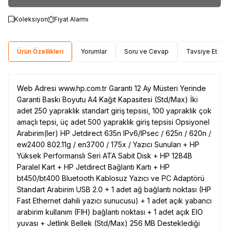
Koleksiyon
Fiyat Alarmı
Ürün Özellikleri
Yorumlar
Soru ve Cevap
Tavsiye Et
Web Adresi www.hp.com.tr Garanti 12 Ay Müsteri Yerinde
Garanti Baskı Boyutu A4 Kağıt Kapasitesi (Std/Max) İki
adet 250 yapraklık standart giriş tepsisi, 100 yapraklık çok
amaçlı tepsi, üç adet 500 yapraklık giriş tepsisi Opsiyonel
Arabirim(ler) HP Jetdirect 635n IPv6/IPsec / 625n / 620n /
ew2400 802.11g / en3700 / 175x / Yazıcı Sunuları + HP
Yüksek Performanslı Seri ATA Sabit Disk + HP 1284B
Paralel Kart + HP Jetdirect Bağlantı Kartı + HP
bt450/bt400 Bluetooth Kablosuz Yazıcı ve PC Adaptörü
Standart Arabirim USB 2.0 + 1 adet ağ bağlantı noktası (HP
Fast Ethernet dahili yazıcı sunucusu) + 1 adet açık yabancı
W
h
t
s
a
p
p
D
e
s
e
H
a
t
t
arabirim kullanım (FIH) bağlantı noktası + 1 adet açık EIO
yuvası + Jetlink Bellek (Std/Max) 256 MB Desteklediği