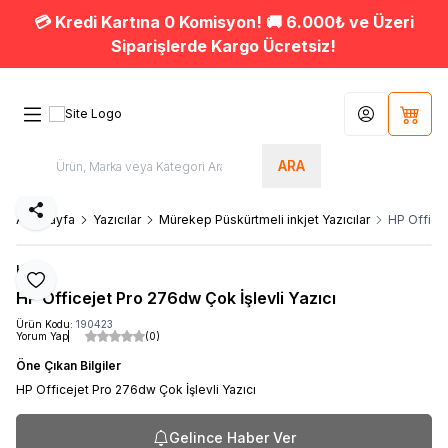
💳 Kredi Kartına 0 Komisyon! 🚚 6.000₺ ve Üzeri
Siparişlerde Kargo Ücretsiz!
Hesabım
Sepet
ARA
Paylaş
Ana Sayfa
Yazıcılar
Mürekep Püskürtmeli inkjet Yazıcılar
HP Officej
HP
Favoriye Ekle
HP Officejet Pro 276dw Çok İşlevli Yazıcı
Ürün Kodu:
190423
Yorum Yap
(0)
Öne Çıkan Bilgiler
HP Officejet Pro 276dw Çok İşlevli Yazıcı
Gelince Haber Ver