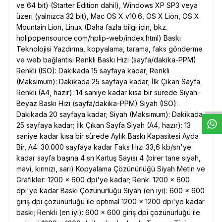
ve 64 bit) (Starter Edition dahil), Windows XP SP3 veya
üzeri (yalnızca 32 bit), Mac OS X v10.6, OS X Lion, OS X
Mountain Lion, Linux (Daha fazla bilgi için, bkz.
hplipopensource.com/hplip-web/index.html) Baskı
Teknolojisi Yazdırma, kopyalama, tarama, faks gönderme
ve web bağlantısı Renkli Baskı Hızı (sayfa/dakika-PPM)
Renkli (ISO): Dakikada 15 sayfaya kadar; Renkli
W
h
t
s
a
p
p
D
e
s
e
H
a
t
t
(Maksimum): Dakikada 25 sayfaya kadar; İlk Çıkan Sayfa
Renkli (A4, hazır): 14 saniye kadar kısa bir sürede Siyah-
Beyaz Baskı Hızı (sayfa/dakika-PPM) Siyah (ISO):
Dakikada 20 sayfaya kadar; Siyah (Maksimum): Dakikada
25 sayfaya kadar; İlk Çıkan Sayfa Siyah (A4, hazır): 13
saniye kadar kısa bir sürede Aylık Baskı Kapasitesi Ayda
Bir, A4: 30.000 sayfaya kadar Faks Hızı 33,6 kb/sn'ye
kadar sayfa başına 4 sn Kartuş Sayısı 4 (birer tane siyah,
mavi, kırmızı, sarı) Kopyalama Çözünürlüğü Siyah Metin ve
Grafikler: 1200 x 600 dpi'ye kadar; Renk: 1200 x 600
dpi'ye kadar Baskı Çözünürlüğü Siyah (en iyi): 600 x 600
giriş dpi çözünürlüğü ile optimal 1200 x 1200 dpi'ye kadar
baskı; Renkli (en iyi): 600 x 600 giriş dpi çözünürlüğü ile