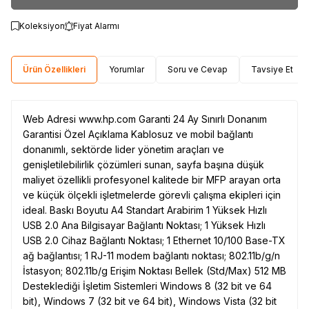
Koleksiyon
Fiyat Alarmı
Ürün Özellikleri
Yorumlar
Soru ve Cevap
Tavsiye Et
Web Adresi www.hp.com Garanti 24 Ay Sınırlı Donanım
Garantisi Özel Açıklama Kablosuz ve mobil bağlantı
donanımlı, sektörde lider yönetim araçları ve
genişletilebilirlik çözümleri sunan, sayfa başına düşük
maliyet özellikli profesyonel kalitede bir MFP arayan orta
ve küçük ölçekli işletmelerde görevli çalışma ekipleri için
ideal. Baskı Boyutu A4 Standart Arabirim 1 Yüksek Hızlı
USB 2.0 Ana Bilgisayar Bağlantı Noktası; 1 Yüksek Hızlı
USB 2.0 Cihaz Bağlantı Noktası; 1 Ethernet 10/100 Base-TX
ağ bağlantısı; 1 RJ-11 modem bağlantı noktası; 802.11b/g/n
İstasyon; 802.11b/g Erişim Noktası Bellek (Std/Max) 512 MB
Desteklediği İşletim Sistemleri Windows 8 (32 bit ve 64
bit), Windows 7 (32 bit ve 64 bit), Windows Vista (32 bit