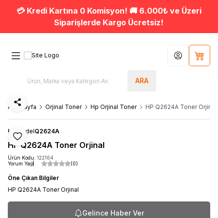
💳 Kredi Kartına 0 Komisyon! 🚚 6.000₺ ve Üzeri
Siparişlerde Kargo Ücretsiz!
Hesabım
Sepet
ARA
Paylaş
Ana Sayfa
Orjinal Toner
Hp Orjinal Toner
HP Q2624A Toner Orjinal
HP
Model
Q2624A
Favoriye Ekle
HP Q2624A Toner Orjinal
Ürün Kodu:
122164
Yorum Yap
(0)
Öne Çıkan Bilgiler
HP Q2624A Toner Orjinal
Gelince Haber Ver