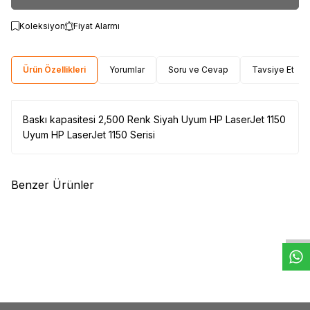
Koleksiyon
Fiyat Alarmı
Ürün Özellikleri
Yorumlar
Soru ve Cevap
Tavsiye Et
Baskı kapasitesi 2,500 Renk Siyah Uyum HP LaserJet 1150
Uyum HP LaserJet 1150 Serisi
Benzer Ürünler
W
h
t
s
a
p
p
D
e
s
e
H
a
t
t
(0)
(0)
HP
HP W1106A Siyah Orjinal
HP
HP CF217AC Orjinal Siyah
Toner (106A)
Toner
3.318,52
TL
5.035,00
TL