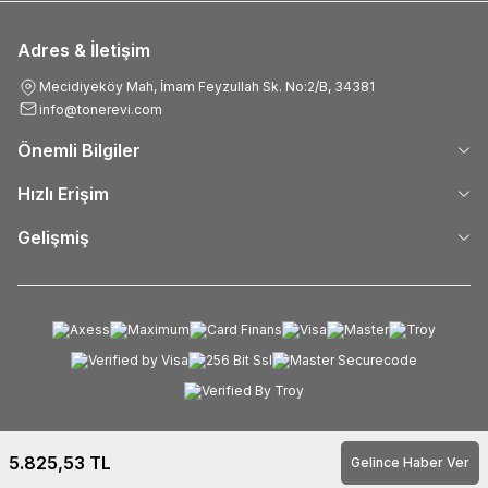
Adres & İletişim
Mecidiyeköy Mah, İmam Feyzullah Sk. No:2/B, 34381
info@tonerevi.com
Önemli Bilgiler
Hızlı Erişim
Gelişmiş
5.825,53
TL
Gelince Haber Ver