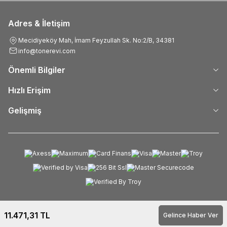
Adres & İletişim
Mecidiyeköy Mah, İmam Feyzullah Sk. No:2/B, 34381
info@tonerevi.com
Önemli Bilgiler
Hızlı Erişim
Gelişmiş
11.471,31
TL
Gelince Haber Ver