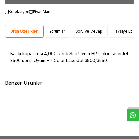
Koleksiyon
Fiyat Alarmı
Ürün Özellikleri
Yorumlar
Soru ve Cevap
Tavsiye Et
Baskı kapasitesi 4,000 Renk Sarı Uyum HP Color LaserJet
3500 serisi Uyum HP Color LaserJet 3500/3550
Benzer Ürünler
W
h
t
s
a
p
p
D
e
s
e
H
a
t
t
(0)
(0)
HP
HP W1106A Siyah Orjinal
HP
HP CF217AC Orjinal Siyah
Toner (106A)
Toner
3.318,52
TL
5.035,00
TL