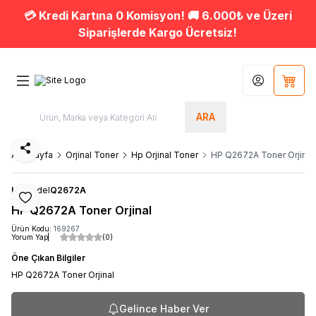
💳 Kredi Kartına 0 Komisyon! 🚚 6.000₺ ve Üzeri
Siparişlerde Kargo Ücretsiz!
Hesabım
Sepet
ARA
Paylaş
Ana Sayfa
Orjinal Toner
Hp Orjinal Toner
HP Q2672A Toner Orjinal
HP
Model
Q2672A
Favoriye Ekle
HP Q2672A Toner Orjinal
Ürün Kodu:
169267
Yorum Yap
(0)
Öne Çıkan Bilgiler
HP Q2672A Toner Orjinal
Gelince Haber Ver