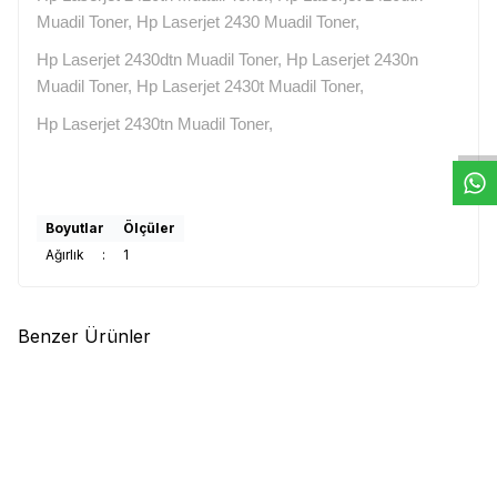
Muadil Toner, Hp Laserjet 2430 Muadil Toner,
Hp Laserjet 2430dtn Muadil Toner, Hp Laserjet 2430n
W
h
t
s
a
p
p
D
e
s
e
H
a
t
t
Muadil Toner, Hp Laserjet 2430t Muadil Toner,
Hp Laserjet 2430tn Muadil Toner,
Boyutlar
Ölçüler
Ağırlık
:
1
Benzer Ürünler
(0)
(0)
4
HP
Hp CE250A (504A) Siyah
HP
HP Q2612A (12A) Muadil
Muadil Toner
Toner
1.053,53
TL
250,51
TL