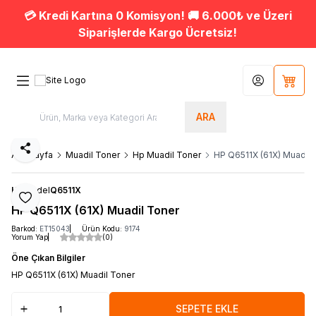
💳 Kredi Kartına 0 Komisyon! 🚚 6.000₺ ve Üzeri
Siparişlerde Kargo Ücretsiz!
Hesabım
Sepet
ARA
Paylaş
Ana Sayfa
Muadil Toner
Hp Muadil Toner
HP Q6511X (61X) Muadil 
HP
Model
Q6511X
Favoriye Ekle
HP Q6511X (61X) Muadil Toner
Barkod:
ET15043
Ürün Kodu:
9174
Yorum Yap
(0)
Öne Çıkan Bilgiler
HP Q6511X (61X) Muadil Toner
SEPETE EKLE