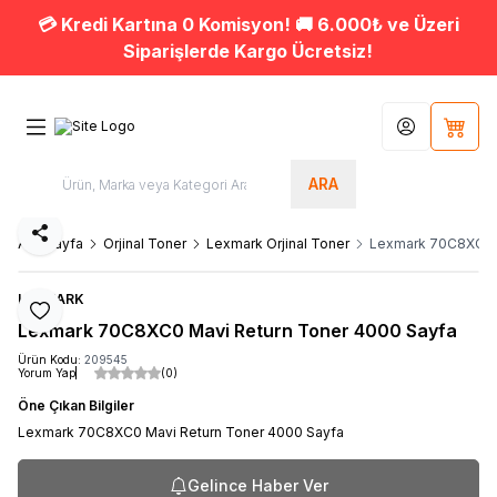
💳 Kredi Kartına 0 Komisyon! 🚚 6.000₺ ve Üzeri
Siparişlerde Kargo Ücretsiz!
Hesabım
Sepet
ARA
Paylaş
Ana Sayfa
Orjinal Toner
Lexmark Orjinal Toner
Lexmark 70C8XC0 M
LEXMARK
Favoriye Ekle
Lexmark 70C8XC0 Mavi Return Toner 4000 Sayfa
Ürün Kodu:
209545
Yorum Yap
(0)
Öne Çıkan Bilgiler
Lexmark 70C8XC0 Mavi Return Toner 4000 Sayfa
Gelince Haber Ver