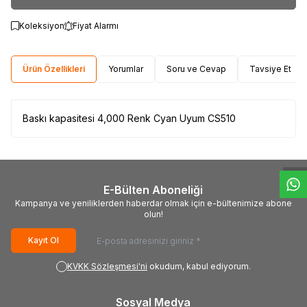
Koleksiyon
Fiyat Alarmı
Ürün Özellikleri
Yorumlar
Soru ve Cevap
Tavsiye Et
Baskı kapasitesi 4,000 Renk Cyan Uyum CS510
W
h
t
s
a
p
p
D
e
s
e
H
a
t
t
E-Bülten Aboneliği
Kampanya ve yeniliklerden haberdar olmak için e-bültenimize abone
olun!
Kayıt Ol
KVKK Sözleşmesi'ni
okudum, kabul ediyorum.
Sosyal Medya