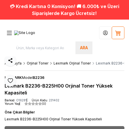
💳 Kredi Kartına 0 Komisyon! 🚚 6.000₺ ve Üzeri
Siparişlerde Kargo Ücretsiz!
Hesabım
Sepet
ARA
Paylaş
Ana Sayfa
Orjinal Toner
Lexmark Orjinal Toner
Lexmark B2236-B225
LEXMARK
Model
B2236
Favoriye Ekle
Lexmark B2236-B225H00 Orjinal Toner Yüksek
Kapasiteli
Barkod:
O16281
Ürün Kodu:
231402
Yorum Yap
(0)
Öne Çıkan Bilgiler
Lexmark B2236-B225H00 Orjinal Toner Yüksek Kapasiteli