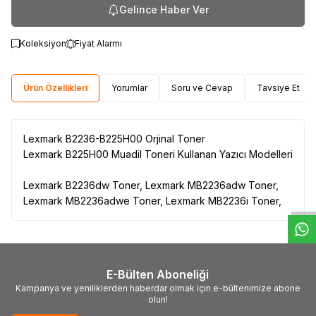
Gelince Haber Ver
Koleksiyon
Fiyat Alarmı
Ürün Özellikleri
Yorumlar
Soru ve Cevap
Tavsiye Et
Lexmark B2236-B225H00 Orjinal Toner
Lexmark B225H00 Muadil Toneri Kullanan Yazıcı Modelleri
W
h
t
s
a
p
p
D
e
s
e
H
a
t
t
Lexmark B2236dw Toner, Lexmark MB2236adw Toner,
Lexmark MB2236adwe Toner, Lexmark MB2236i Toner,
E-Bülten Aboneliği
Kampanya ve yeniliklerden haberdar olmak için e-bültenimize abone
olun!