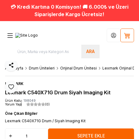
💳 Kredi Kartına 0 Komisyon! 🚚 6.000₺ ve Üzeri
Siparişlerde Kargo Ücretsiz!
Hesabım
Sepet
ARA
Paylaş
Ana Sayfa
Drum Üniteleri
Orijinal Drum Ünitesi
Lexmark Orijinal Dr
LEXMARK
Favoriye Ekle
Lexmark C540X71G Drum Siyah Imaging Kit
Ürün Kodu:
198049
Yorum Yap
(0)
Öne Çıkan Bilgiler
Lexmark C540X71G Drum / Siyah Imaging Kit
SEPETE EKLE