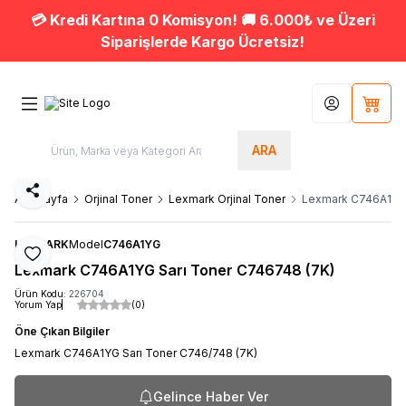
💳 Kredi Kartına 0 Komisyon! 🚚 6.000₺ ve Üzeri
Siparişlerde Kargo Ücretsiz!
Hesabım
Sepet
ARA
Paylaş
Ana Sayfa
Orjinal Toner
Lexmark Orjinal Toner
Lexmark C746A1YG 
LEXMARK
Model
C746A1YG
Favoriye Ekle
Lexmark C746A1YG Sarı Toner C746748 (7K)
Ürün Kodu:
226704
Yorum Yap
(0)
Öne Çıkan Bilgiler
Lexmark C746A1YG Sarı Toner C746/748 (7K)
Gelince Haber Ver