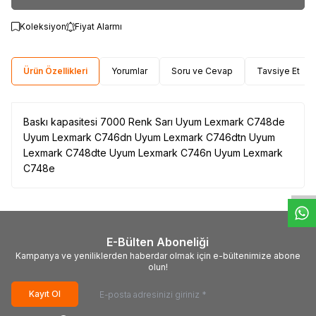
Koleksiyon
Fiyat Alarmı
Ürün Özellikleri
Yorumlar
Soru ve Cevap
Tavsiye Et
Baskı kapasitesi 7000 Renk Sarı Uyum Lexmark C748de
Uyum Lexmark C746dn Uyum Lexmark C746dtn Uyum
W
h
t
s
a
p
p
D
e
s
e
H
a
t
t
Lexmark C748dte Uyum Lexmark C746n Uyum Lexmark
C748e
E-Bülten Aboneliği
Kampanya ve yeniliklerden haberdar olmak için e-bültenimize abone
olun!
Kayıt Ol