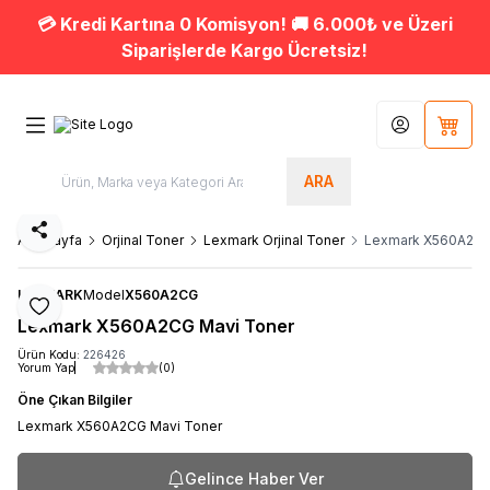
💳 Kredi Kartına 0 Komisyon! 🚚 6.000₺ ve Üzeri
Siparişlerde Kargo Ücretsiz!
Hesabım
Sepet
ARA
Paylaş
Ana Sayfa
Orjinal Toner
Lexmark Orjinal Toner
Lexmark X560A2CG
LEXMARK
Model
X560A2CG
Favoriye Ekle
Lexmark X560A2CG Mavi Toner
Ürün Kodu:
226426
Yorum Yap
(0)
Öne Çıkan Bilgiler
Lexmark X560A2CG Mavi Toner
Gelince Haber Ver