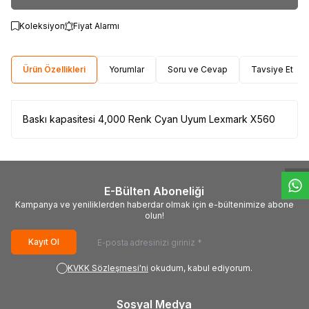
Koleksiyon
Fiyat Alarmı
Ürün Özellikleri
Yorumlar
Soru ve Cevap
Tavsiye Et
Baskı kapasitesi 4,000 Renk Cyan Uyum Lexmark X560
W
h
t
s
a
p
p
D
e
s
e
H
a
t
t
E-Bülten Aboneliği
Kampanya ve yeniliklerden haberdar olmak için e-bültenimize abone
olun!
Kayıt Ol
KVKK Sözleşmesi'ni
okudum, kabul ediyorum.
Sosyal Medya