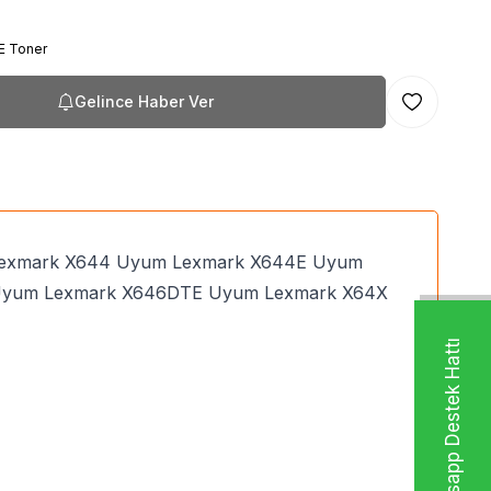
E Toner
Gelince Haber Ver
Favoriye Ekl
m Lexmark X644 Uyum Lexmark X644E Uyum
Uyum Lexmark X646DTE Uyum Lexmark X64X
Whatsapp Destek Hattı