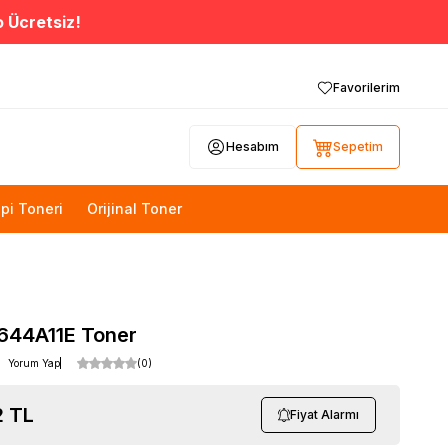
o Ücretsiz!
Favorilerim
Hesabım
Sepetim
pi Toneri
Orijinal Toner
644A11E Toner
Yorum Yap
(0)
2
TL
Fiyat Alarmı