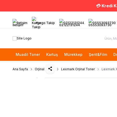
💳 Kredi K
İletişim
Kargo Takip
02122131244
05553093730
Muadil Toner
Kartuş
Mürekkep
Şerit&Film
D
Ana Sayfa
Orjinal Toner
Lexmark Orjinal Toner
Lexmark 
Paylaş