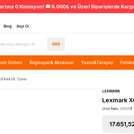
artına 0 Komisyon! 🚚 6.000₺ ve Üzeri Siparişlerde Karg
Blog
Bayi Ol
ARA
rum Ünitesi
Bilgisayar& Aksesuar
Yazıcı&Tarayıcı
Fotoko
X644A11E Toner
LEXMARK
Lexmark X
Ürün Kodu:
226091
17.651,5