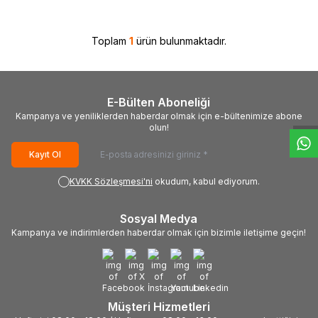
Toplam
1
ürün bulunmaktadır.
W
h
t
s
a
p
p
D
e
s
e
H
a
t
t
E-Bülten Aboneliği
Kampanya ve yeniliklerden haberdar olmak için e-bültenimize abone
olun!
Kayıt Ol
KVKK Sözleşmesi'ni
okudum, kabul ediyorum.
Sosyal Medya
Kampanya ve indirimlerden haberdar olmak için bizimle iletişime geçin!
Müşteri Hizmetleri