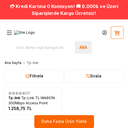
💳 Kredi Kartına 0 Komisyon! 🚚 6.000₺ ve Üzeri
Siparişlerde Kargo Ücretsiz!
Hesabım
Sepet
ARA
Ana Sayfa
Tp-link
Filtrele
Sırala
Tükendi
(0)
Tp-link
Tp-Link TL-WA801N
300Mbps Access Point
1.258,75
TL
Daha Fazla Ürün Yükle