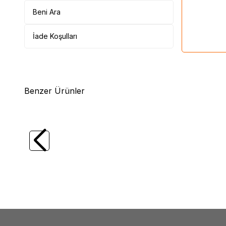
Beni Ara
İade Koşulları
Benzer Ürünler
(0)
OKI
OKI Mx-1000 Şerit (09004294)
OKI
OK
3.316,61
TL
1.401