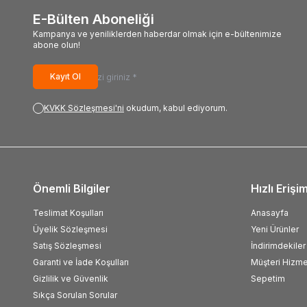
E-Bülten Aboneliği
Kampanya ve yeniliklerden haberdar olmak için e-bültenimize
abone olun!
Kayıt Ol
KVKK Sözleşmesi'ni
okudum, kabul ediyorum.
Önemli Bilgiler
Hızlı Erişi
Teslimat Koşulları
Anasayfa
Üyelik Sözleşmesi
Yeni Ürünler
Satış Sözleşmesi
İndirimdekiler
Garanti ve İade Koşulları
Müşteri Hizme
Gizlilik ve Güvenlik
Sepetim
Sıkça Sorulan Sorular