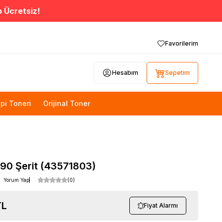
o Ücretsiz!
Favorilerim
Hesabım
Sepetim
pi Toneri
Orijinal Toner
190 Şerit (43571803)
Yorum Yap
(0)
L
Fiyat Alarmı