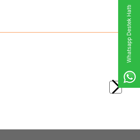
Whatsapp Destek Hattı
(0)
79402)
OKI
OKI Mx-1000 Cartdridge Serisi Şerit
(09005591)
4.248,28
TL