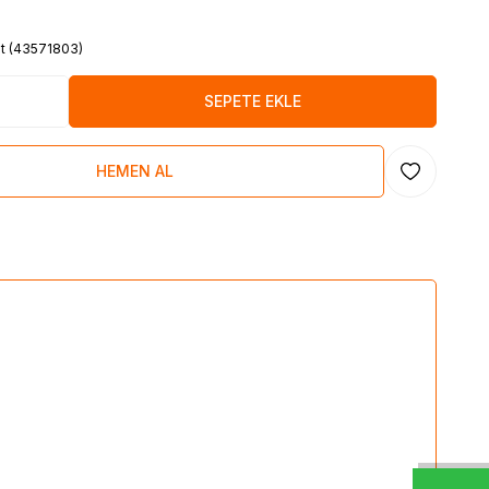
it (43571803)
SEPETE EKLE
HEMEN AL
Favoriye Ekl