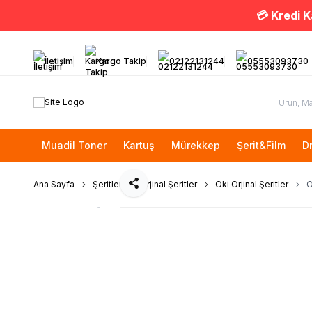
💳 Kredi K
İletişim
Kargo Takip
02122131244
05553093730
Muadil Toner
Kartuş
Mürekkep
Şerit&Film
D
Ana Sayfa
Şeritler
Orjinal Şeritler
Oki Orjinal Şeritler
O
Paylaş