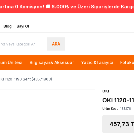
artına 0 Komisyon! 🚚 6.000₺ ve Üzeri Siparişlerde Karg
Blog
Bayi Ol
ARA
rum Ünitesi
Bilgisayar& Aksesuar
Yazıcı&Tarayıcı
Fotoko
KI 1120-1190 Şerit (43571803)
OKI
OKI 1120-1
Ürün Kodu:
183278
457,73
T