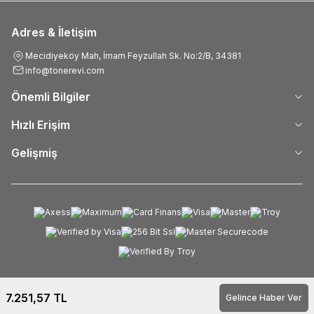
Adres & İletişim
Mecidiyeköy Mah, İmam Feyzullah Sk. No:2/B, 34381
info@tonerevi.com
Önemli Bilgiler
Hızlı Erişim
Gelişmiş
7.251,57
TL
Gelince Haber Ver