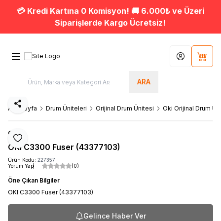
💳 Kredi Kartına 0 Komisyon! 🚚 6.000₺ ve Üzeri
Siparişlerde Kargo Ücretsiz!
Hesabım
Sepet
ARA
Paylaş
Ana Sayfa
Drum Üniteleri
Orijinal Drum Ünitesi
Oki Orijinal Drum Ün
OKI
Favoriye Ekle
OKI C3300 Fuser (43377103)
Ürün Kodu:
227357
Yorum Yap
(0)
Öne Çıkan Bilgiler
OKI C3300 Fuser (43377103)
Gelince Haber Ver