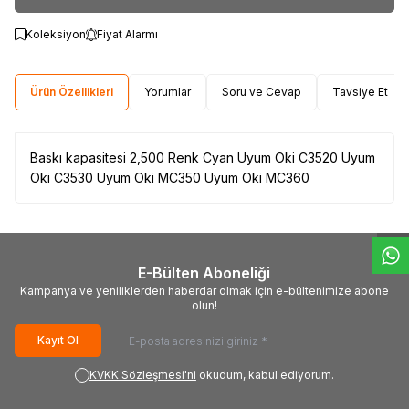
Koleksiyon
Fiyat Alarmı
Ürün Özellikleri
Yorumlar
Soru ve Cevap
Tavsiye Et
Baskı kapasitesi 2,500 Renk Cyan Uyum Oki C3520 Uyum
W
h
t
s
a
p
p
D
e
s
e
H
a
t
t
Oki C3530 Uyum Oki MC350 Uyum Oki MC360
E-Bülten Aboneliği
Kampanya ve yeniliklerden haberdar olmak için e-bültenimize abone
olun!
Kayıt Ol
KVKK Sözleşmesi'ni
okudum, kabul ediyorum.