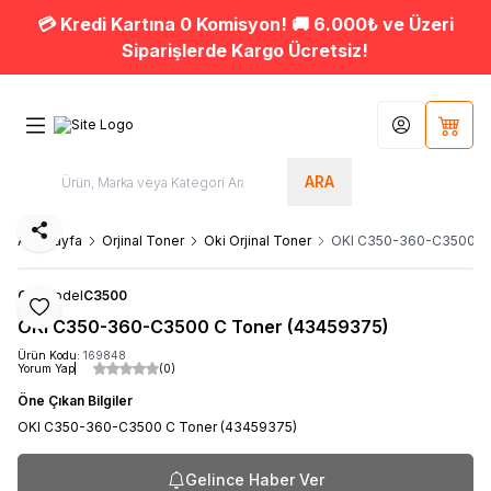
💳 Kredi Kartına 0 Komisyon! 🚚 6.000₺ ve Üzeri
Siparişlerde Kargo Ücretsiz!
Hesabım
Sepet
ARA
Paylaş
Ana Sayfa
Orjinal Toner
Oki Orjinal Toner
OKI C350-360-C3500 C 
OKI
Model
C3500
Favoriye Ekle
OKI C350-360-C3500 C Toner (43459375)
Ürün Kodu:
169848
Yorum Yap
(0)
Öne Çıkan Bilgiler
OKI C350-360-C3500 C Toner (43459375)
Gelince Haber Ver