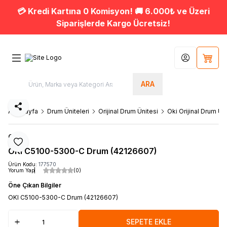
💳 Kredi Kartına 0 Komisyon! 🚚 6.000₺ ve Üzeri
Siparişlerde Kargo Ücretsiz!
Hesabım
Sepet
ARA
Paylaş
Ana Sayfa
Drum Üniteleri
Orijinal Drum Ünitesi
Oki Orijinal Drum Ün
OKI
Favoriye Ekle
OKI C5100-5300-C Drum (42126607)
Ürün Kodu:
177570
Yorum Yap
(0)
Öne Çıkan Bilgiler
OKI C5100-5300-C Drum (42126607)
SEPETE EKLE