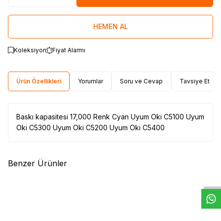
HEMEN AL
Koleksiyon
Fiyat Alarmı
Ürün Özellikleri
Yorumlar
Soru ve Cevap
Tavsiye Et
Baskı kapasitesi 17,000 Renk Cyan Uyum Oki C5100 Uyum
Oki C5300 Uyum Oki C5200 Uyum Oki C5400
W
h
t
s
a
p
p
D
e
s
e
H
a
t
t
Benzer Ürünler
(0)
(0)
OKI
OKI B4200-4300 Drum
OKI
OKI C5250-C Drum
(42102802)
(42126672)
17.439,71
TL
10.739,31
TL