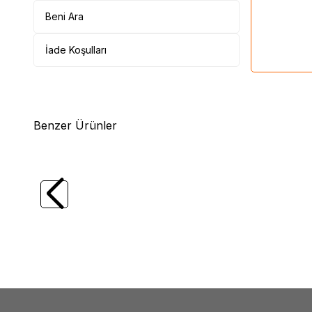
Beni Ara
İade Koşulları
Benzer Ürünler
(0)
OKI
OKI B721 (45488802) (18K)
OKI
Ca
(43837
6.007,67
TL
10.7