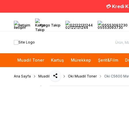
💳 Kredi K
İletişim
Kargo Takip
02122131244
05553093730
Muadil Toner
Kartuş
Mürekkep
Şerit&Film
D
Ana Sayfa
Muadil Toner
Oki Muadil Toner
Oki C5600 Mav
Paylaş