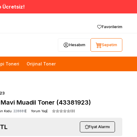
o Ücretsiz!
Favorilerim
Hesabım
Sepetim
pi Toneri
Orijinal Toner
23
 Mavi Muadil Toner (43381923)
ün Kodu:
228889
Yorum Yap
(0)
TL
Fiyat Alarmı