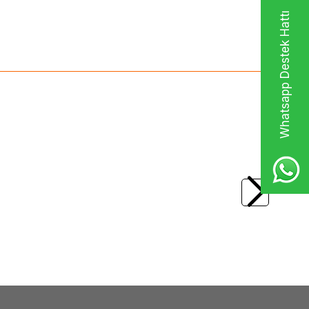
Whatsapp Destek Hattı
(0)
il Toner
OKI
Oki C823 Kırmızı Muadil Toner
(46471106)
2.483,17
TL