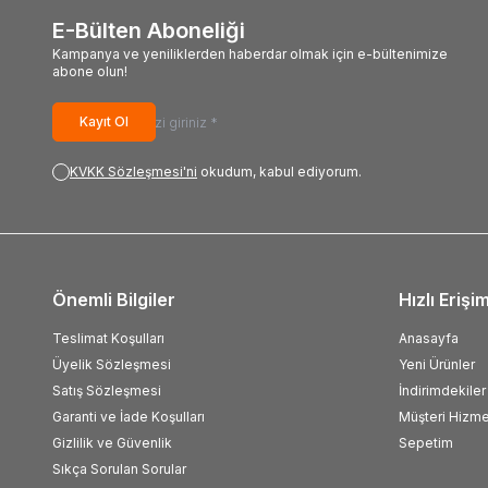
E-Bülten Aboneliği
Kampanya ve yeniliklerden haberdar olmak için e-bültenimize
abone olun!
Kayıt Ol
KVKK Sözleşmesi'ni
okudum, kabul ediyorum.
Önemli Bilgiler
Hızlı Erişi
Teslimat Koşulları
Anasayfa
Üyelik Sözleşmesi
Yeni Ürünler
Satış Sözleşmesi
İndirimdekiler
Garanti ve İade Koşulları
Müşteri Hizme
Gizlilik ve Güvenlik
Sepetim
Sıkça Sorulan Sorular