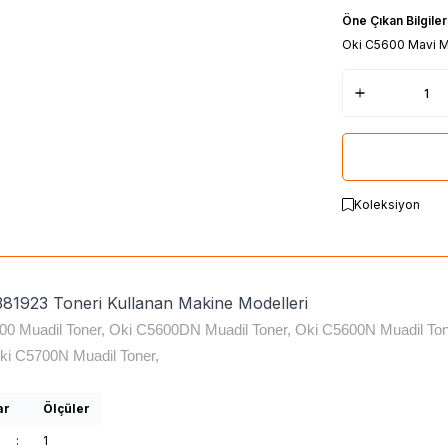
Öne Çıkan Bilgiler
Oki C5600 Mavi M
Koleksiyon
381923 Toneri Kullanan Makine Modelleri
00 Muadil Toner, Oki C5600DN Muadil Toner, Oki C5600N Muadil Ton
Oki C5700N Muadil Toner,
ar
Ölçüler
:
1