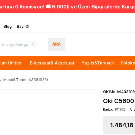
artına 0 Komisyon! 🚚 6.000₺ ve Üzeri Siparişlerde Karg
Blog
Bayi Ol
ARA
rum Ünitesi
Bilgisayar& Aksesuar
Yazıcı&Tarayıcı
Fotoko
i Muadil Toner (43381923)
OKI
Model
433819
Oki C5600
Barkod:
P11302
Ür
1.484,18