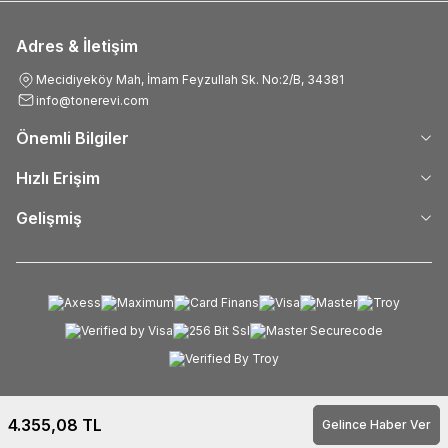
Adres & İletişim
Mecidiyeköy Mah, İmam Feyzullah Sk. No:2/B, 34381
info@tonerevi.com
Önemli Bilgiler
Hızlı Erişim
Gelişmiş
4.355,08
TL
Gelince Haber Ver