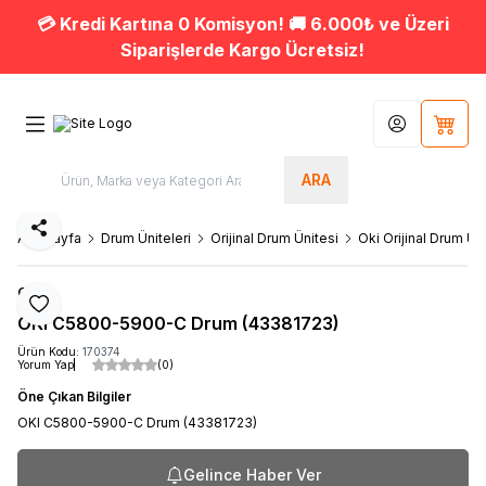
💳 Kredi Kartına 0 Komisyon! 🚚 6.000₺ ve Üzeri
Siparişlerde Kargo Ücretsiz!
Hesabım
Sepet
ARA
Paylaş
Ana Sayfa
Drum Üniteleri
Orijinal Drum Ünitesi
Oki Orijinal Drum Ün
OKI
Favoriye Ekle
OKI C5800-5900-C Drum (43381723)
Ürün Kodu:
170374
Yorum Yap
(0)
Öne Çıkan Bilgiler
OKI C5800-5900-C Drum (43381723)
Gelince Haber Ver