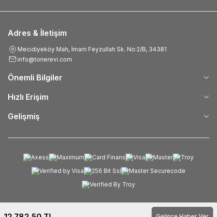
Adres & İletişim
Mecidiyeköy Mah, İmam Feyzullah Sk. No:2/B, 34381
info@tonerevi.com
Önemli Bilgiler
Hızlı Erişim
Gelişmiş
12.782,50
TL
Gelince Haber Ver