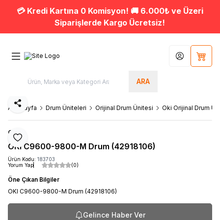
💳 Kredi Kartına 0 Komisyon! 🚚 6.000₺ ve Üzeri
Siparişlerde Kargo Ücretsiz!
Hesabım
Sepet
ARA
Paylaş
Ana Sayfa
Drum Üniteleri
Orijinal Drum Ünitesi
Oki Orijinal Drum Ün
OKI
Favoriye Ekle
OKI C9600-9800-M Drum (42918106)
Ürün Kodu:
183703
Yorum Yap
(0)
Öne Çıkan Bilgiler
OKI C9600-9800-M Drum (42918106)
Gelince Haber Ver