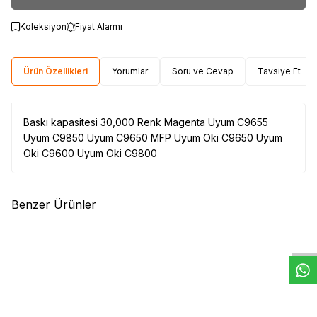
Koleksiyon
Fiyat Alarmı
Ürün Özellikleri
Yorumlar
Soru ve Cevap
Tavsiye Et
Baskı kapasitesi 30,000 Renk Magenta Uyum C9655
Uyum C9850 Uyum C9650 MFP Uyum Oki C9650 Uyum
Oki C9600 Uyum Oki C9800
Benzer Ürünler
W
h
t
s
a
p
p
D
e
s
e
H
a
t
t
(0)
(0)
OKI
OKI B4200-4300 Drum
OKI
OKI C5250-C Drum
(42102802)
(42126672)
17.446,08
TL
10.743,24
TL