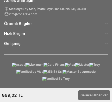
Adres & İletişim
Mecidiyeköy Mah, İmam Feyzullah Sk. No:2/B, 34381
info@tonerevi.com
Önemli Bilgiler
Hızlı Erişim
Gelişmiş
899,02
TL
Gelince Haber Ver