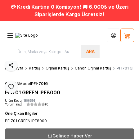
💳 Kredi Kartına 0 Komisyon! 🚚 6.000₺ ve Üzeri
Siparişlerde Kargo Ücretsiz!
Hesabım
Sepet
ARA
Paylaş
Ana Sayfa
Kartuş
Orjinal Kartuş
Canon Orjinal Kartuş
PFI701 GRE
CANON
Model
PFI-701G
Favoriye Ekle
PFI701 GREEN IPF8000
Ürün Kodu:
189956
Yorum Yap
(0)
Öne Çıkan Bilgiler
PFI701 GREEN IPF8000
Gelince Haber Ver