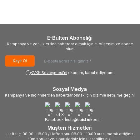
Magenta Mürekkep
Cyan Mürekkep (70ml.Sise)
94,41
TL
94,41
TL
(70ml.Sise)
E-Bülten Aboneliği
Kampanya ve yeniliklerden haberdar olmak için e-bültenimize abone
olun!
Kayıt Ol
KVKK Sözleşmesi'ni
okudum, kabul ediyorum.
Sosyal Medya
Kampanya ve indirimlerden haberdar olmak için bizimle iletişime geçin!
Müşteri Hizmetleri
Hafta içi 08:00 - 18:00 / Hafta sonu 08:00 - 13:00 arası merak ettiğiniz
tüm sorular ve siparişleriniz için ulaşabilirsiniz.