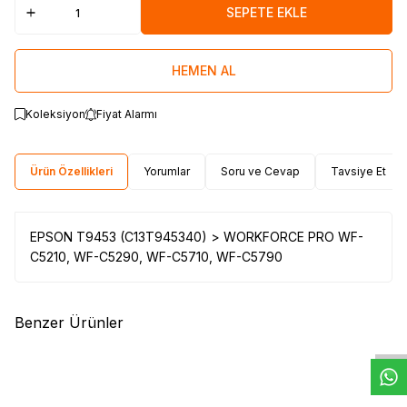
SEPETE EKLE
HEMEN AL
Koleksiyon
Fiyat Alarmı
Ürün Özellikleri
Yorumlar
Soru ve Cevap
Tavsiye Et
EPSON T9453 (C13T945340) > WORKFORCE PRO WF-
C5210, WF-C5290, WF-C5710, WF-C5790
W
h
t
s
a
p
p
D
e
s
e
H
a
t
t
Benzer Ürünler
(0)
(0)
EPSON
PRINTPEN EPSON
EPSON
PRINTPEN EPSON
T6736 (C13T67364A) Light
T6735 (C13T67354A) Light