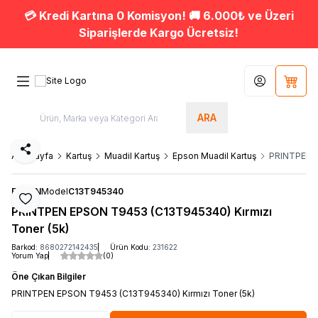
💳 Kredi Kartına 0 Komisyon! 🚚 6.000₺ ve Üzeri
Siparişlerde Kargo Ücretsiz!
Hesabım
Sepet
ARA
Paylaş
Ana Sayfa
Kartuş
Muadil Kartuş
Epson Muadil Kartuş
PRINTPEN E
EPSON
Model
C13T945340
Favoriye Ekle
PRINTPEN EPSON T9453 (C13T945340) Kırmızı
Toner (5k)
Barkod:
8680272142435
Ürün Kodu:
231622
Yorum Yap
(0)
Öne Çıkan Bilgiler
PRINTPEN EPSON T9453 (C13T945340) Kırmızı Toner (5k)