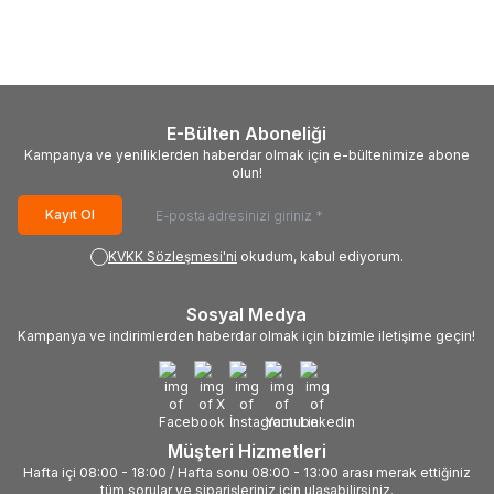
Magenta Mürekkep
Cyan Mürekkep (70ml.Sise)
94,37
TL
94,37
TL
(70ml.Sise)
E-Bülten Aboneliği
Kampanya ve yeniliklerden haberdar olmak için e-bültenimize abone
olun!
Kayıt Ol
KVKK Sözleşmesi'ni
okudum, kabul ediyorum.
Sosyal Medya
Kampanya ve indirimlerden haberdar olmak için bizimle iletişime geçin!
Müşteri Hizmetleri
Hafta içi 08:00 - 18:00 / Hafta sonu 08:00 - 13:00 arası merak ettiğiniz
tüm sorular ve siparişleriniz için ulaşabilirsiniz.