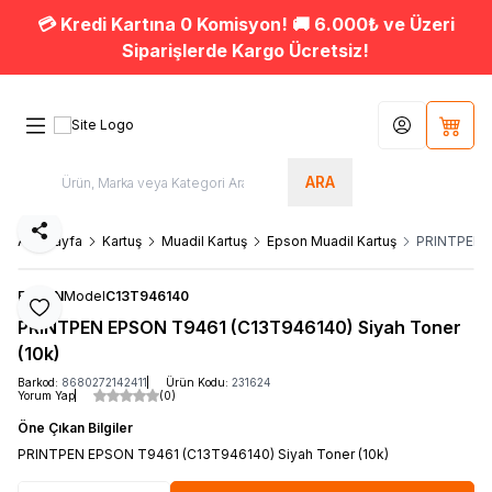
💳 Kredi Kartına 0 Komisyon! 🚚 6.000₺ ve Üzeri
Siparişlerde Kargo Ücretsiz!
Hesabım
Sepet
ARA
Paylaş
Ana Sayfa
Kartuş
Muadil Kartuş
Epson Muadil Kartuş
PRINTPEN E
EPSON
Model
C13T946140
Favoriye Ekle
PRINTPEN EPSON T9461 (C13T946140) Siyah Toner
(10k)
Barkod:
8680272142411
Ürün Kodu:
231624
Yorum Yap
(0)
Öne Çıkan Bilgiler
PRINTPEN EPSON T9461 (C13T946140) Siyah Toner (10k)