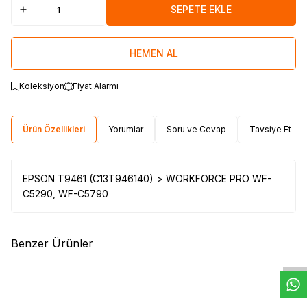
SEPETE EKLE
HEMEN AL
Koleksiyon
Fiyat Alarmı
Ürün Özellikleri
Yorumlar
Soru ve Cevap
Tavsiye Et
EPSON T9461 (C13T946140) > WORKFORCE PRO WF-
C5290, WF-C5790
W
h
t
s
a
p
p
D
e
s
e
H
a
t
t
Benzer Ürünler
(0)
(0)
EPSON
PRINTPEN EPSON
EPSON
PRINTPEN EPSON
T6736 (C13T67364A) Light
T6735 (C13T67354A) Light