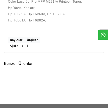
Color LaserJet Pro MFP M281fw Printpen Toner,
Hp Yazıcı Kodları;
W
h
t
s
a
p
p
D
e
s
e
H
a
t
t
Hp T6B59A, Hp T6B60A, Hp T6B80A,
Hp T6B81A, Hp T6B82A,
Boyutlar
Ölçüler
Ağırlık
:
1
Benzer Ürünler
(0)
(0)
4
HP
Hp CE250A (504A) Siyah
HP
HP Q2612A (12A) Muadil
Muadil Toner
Toner
1.053,92
TL
250,61
TL