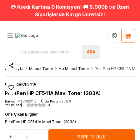
💳 Kredi Kartına 0 Komisyon! 🚚 6.000₺ ve Üzeri
Siparişlerde Kargo Ücretsiz!
Hesabım
Sepet
ARA
Paylaş
Ana Sayfa
Muadil Toner
Hp Muadil Toner
PrintPen HP CF541A Mav
HP
Model
CF541A
Favoriye Ekle
PrintPen HP CF541A Mavi Toner (203A)
Barkod:
MTV692116
Ürün Kodu:
228126
Yorum Yap
(0)
Öne Çıkan Bilgiler
PrintPen HP CF541A Mavi Toner (203A)
SEPETE EKLE