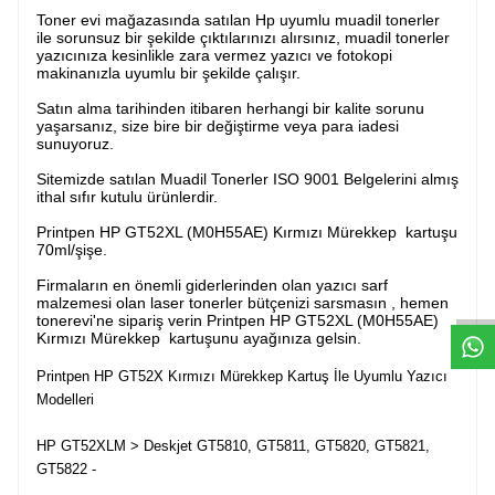
Toner evi mağazasında satılan Hp uyumlu muadil tonerler
ile sorunsuz bir şekilde çıktılarınızı alırsınız, muadil tonerler
yazıcınıza kesinlikle zara vermez yazıcı ve fotokopi
makinanızla uyumlu bir şekilde çalışır.
Satın alma tarihinden itibaren herhangi bir kalite sorunu
yaşarsanız, size bire bir değiştirme veya para iadesi
sunuyoruz.
Sitemizde satılan Muadil Tonerler ISO 9001 Belgelerini almış
ithal sıfır kutulu ürünlerdir.
Printpen HP GT52XL (M0H55AE) Kırmızı Mürekkep kartuşu
W
h
t
s
a
p
p
D
e
s
e
H
a
t
t
70ml/şişe.
Firmaların en önemli giderlerinden olan yazıcı sarf
malzemesi olan laser tonerler bütçenizi sarsmasın , hemen
tonerevi'ne sipariş verin Printpen HP GT52XL (M0H55AE)
Kırmızı Mürekkep kartuşunu ayağınıza gelsin.
Printpen HP GT52X Kırmızı Mürekkep Kartuş İle Uyumlu Yazıcı
Modelleri
HP GT52XLM > Deskjet GT5810, GT5811, GT5820, GT5821,
GT5822 -