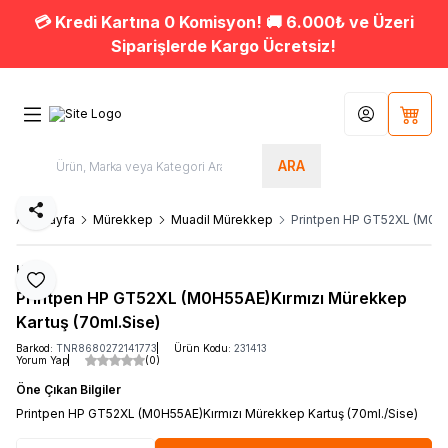
💳 Kredi Kartına 0 Komisyon! 🚚 6.000₺ ve Üzeri
Siparişlerde Kargo Ücretsiz!
Hesabım
Sepet
ARA
Paylaş
Ana Sayfa
Mürekkep
Muadil Mürekkep
Printpen HP GT52XL (M0H5
HP
Favoriye Ekle
Printpen HP GT52XL (M0H55AE)Kırmızı Mürekkep
Kartuş (70ml.Sise)
Barkod:
TNR8680272141773
Ürün Kodu:
231413
Yorum Yap
(0)
Öne Çıkan Bilgiler
Printpen HP GT52XL (M0H55AE)Kırmızı Mürekkep Kartuş (70ml./Sise)