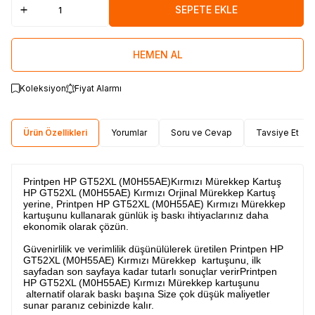
SEPETE EKLE
HEMEN AL
Koleksiyon
Fiyat Alarmı
Ürün Özellikleri
Yorumlar
Soru ve Cevap
Tavsiye Et
Printpen HP GT52XL (M0H55AE)Kırmızı Mürekkep Kartuş
HP GT52XL (M0H55AE) Kırmızı Orjinal Mürekkep Kartuş
yerine, Printpen HP GT52XL (M0H55AE) Kırmızı Mürekkep
kartuşunu kullanarak günlük iş baskı ihtiyaclarınız daha
ekonomik olarak çözün.
Güvenirlilik ve verimlilik düşünülülerek üretilen Printpen HP
GT52XL (M0H55AE) Kırmızı Mürekkep kartuşunu, ilk
sayfadan son sayfaya kadar tutarlı sonuçlar verirPrintpen
HP GT52XL (M0H55AE) Kırmızı Mürekkep kartuşunu
alternatif olarak baskı başına Size çok düşük maliyetler
sunar paranız cebinizde kalır.