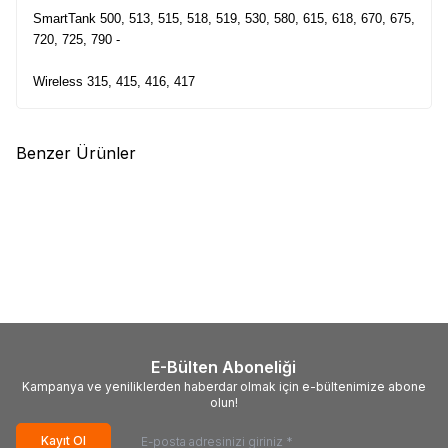
SmartTank 500, 513, 515, 518, 519, 530, 580, 615, 618, 670, 675,
720, 725, 790 -
Wireless 315, 415, 416, 417
Benzer Ürünler
(0)
(0)
EPSON
PRINTPEN EPSON 112
EPSON
PRINTPEN EPSON 112
(C13T06C14A) Pigment Siyah
(C13T06C24A) Pigment Mavi
Mürekkep Kartuş (127ml.Sise)
Mürekkep Kartuş (70ml.Sise)
168,15
TL
112,10
TL
E-Bülten Aboneliği
Kampanya ve yeniliklerden haberdar olmak için e-bültenimize abone
olun!
Kayıt Ol