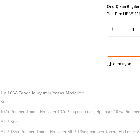
Öne Çıkan Bilgiler
PrintPen HP W1106
Koleksiyon
 Hp 106A Toner ile uyumlu Yazıcı Modelleri
Serisi
107a Printpen Toneri, Hp Laser 107r Printpen Toneri, Hp Laser 107w Pintepen
 MFP Serisi
 MFP 135a Printpen Toneri, Hp Laser MFP 135ag printpen Toneri, Hp Laser MF