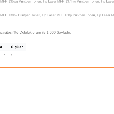
 MFP 135wg Printpen Toneri, Hp Laser MFP 137fnw Printpen Toneri, Hp Lase
 MFP 138fw Printpen Toneri, Hp Laser MFP 138p Printpen Toneri, Hp Laser 
pasitesi %5 Doluluk oranı ile 1.000 Sayfadır.
ar
Ölçüler
:
1
4
(0)
(0)
HP Q2612A (12A) Muadil Toner
HP