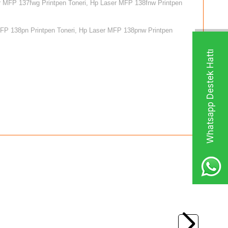
r MFP 137fwg Printpen Toneri, Hp Laser MFP 138fnw Printpen
MFP 138pn Printpen Toneri, Hp Laser MFP 138pnw Printpen
Whatsapp Destek Hattı
(0)
HP CE505A (05A) Muadil Toner
HP
HP CE253A Kırmızı Muadil Toner - (H
504A)