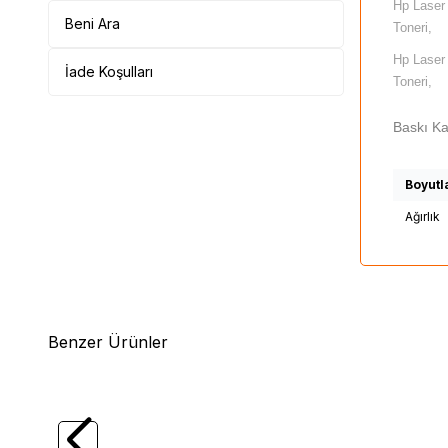
Hp Laser
Beni Ara
Toneri,
Hp Laser
İade Koşulları
Toneri,
Baskı Ka
Boyutl
Ağırlık
Benzer Ürünler
(0)
HP
Hp CE250A (504A) Siyah Muadil
HP
Toner