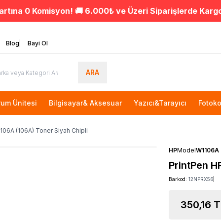
artına 0 Komisyon! 🚚 6.000₺ ve Üzeri Siparişlerde Karg
Blog
Bayi Ol
ARA
rum Ünitesi
Bilgisayar& Aksesuar
Yazıcı&Tarayıcı
Fotoko
106A (106A) Toner Siyah Chipli
HP
Model
W1106A
PrintPen H
Barkod:
12NPRX56
350,16
T