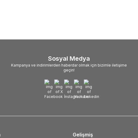
61
TL
320,41
TL
Sosyal Medya
Kampanya ve indirimlerden haberdar olmak için bizimle iletişime
geçin!
m
Gelişmiş