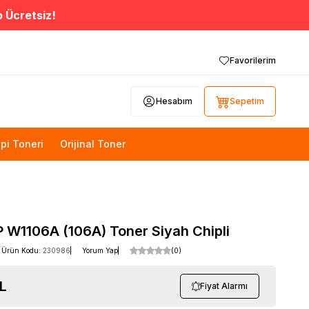
o Ücretsiz!
Favorilerim
Hesabım
Sepetim
pi Toneri
Orijinal Toner
P W1106A (106A) Toner Siyah Chipli
Ürün Kodu:
230986
Yorum Yap
(0)
L
Fiyat Alarmı