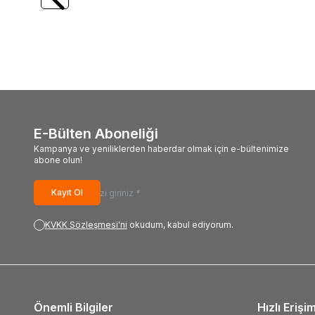
1.053,92
TL
250,
E-Bülten Aboneliği
Kampanya ve yeniliklerden haberdar olmak için e-bültenimize
abone olun!
Kayıt Ol
KVKK Sözleşmesi'ni
okudum, kabul ediyorum.
Önemli Bilgiler
Hızlı Erişi