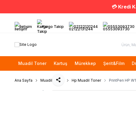
💳 Kredi K
İletişim
Kargo Takip
02122131244
05553093730
Muadil Toner
Kartuş
Mürekkep
Şerit&Film
D
Ana Sayfa
Muadil Toner
Hp Muadil Toner
PrintPen HP W1
Paylaş