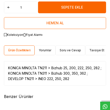
SEPETE EKLE
HEMEN AL
Koleksiyon
Fiyat Alarmı
Ürün Özellikleri
Yorumlar
Soru ve Cevap
Tavsiye Et
KONICA MINOLTA TN211 > Bizhub 25, 200, 222, 250, 282 ;
KONICA MINOLTA TN311 > Bizhub 300, 350, 362 ;
DEVELOP TN211 > INEO 222, 250, 282
W
h
t
s
a
p
p
D
e
s
e
H
a
t
t
Benzer Ürünler
(0)
(0)