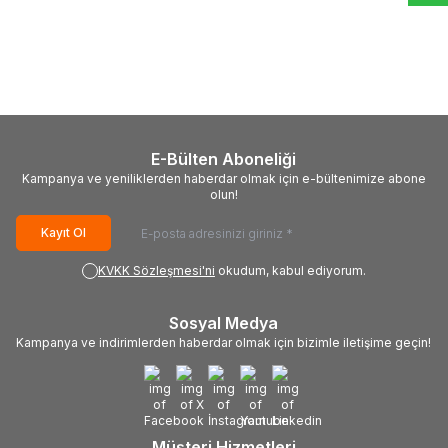
Konica Minolta
PRINTPEN
Konica Minolta
PRINTPEN
KONICA MINOLTA TN-
KONICA MINOLTA TN-
220K,TN-227K,TN-321K,TN-
220M,TN-321M Kırmızı (450Gr)
1.521,94
TL
1.773,69
TL
323K (500Gr) Siyah Fotokopi
(25K)
Toneri (27K)
E-Bülten Aboneliği
Kampanya ve yeniliklerden haberdar olmak için e-bültenimize abone
olun!
Kayıt Ol
KVKK Sözleşmesi'ni
okudum, kabul ediyorum.
Sosyal Medya
Kampanya ve indirimlerden haberdar olmak için bizimle iletişime geçin!
Müşteri Hizmetleri