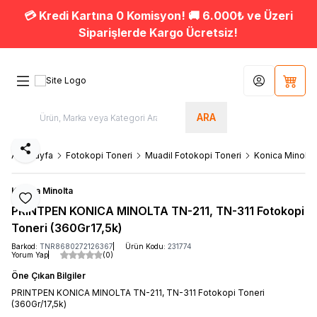
💳 Kredi Kartına 0 Komisyon! 🚚 6.000₺ ve Üzeri
Siparişlerde Kargo Ücretsiz!
Hesabım
Sepet
ARA
Paylaş
Ana Sayfa
Fotokopi Toneri
Muadil Fotokopi Toneri
Konica Minolta
Konica Minolta
Favoriye Ekle
PRINTPEN KONICA MINOLTA TN-211, TN-311 Fotokopi
Toneri (360Gr17,5k)
Barkod:
TNR8680272126367
Ürün Kodu:
231774
Yorum Yap
(0)
Öne Çıkan Bilgiler
PRINTPEN KONICA MINOLTA TN-211, TN-311 Fotokopi Toneri
(360Gr/17,5k)